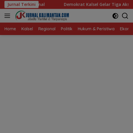
Langsung
Jurnal Terkini
Demokrat Kalsel Gelar Tiga Aksi untuk Rakyat
G
ke
konten
Home
Kalsel
Regional
Politik
Hukum & Peristiwa
Ekonom