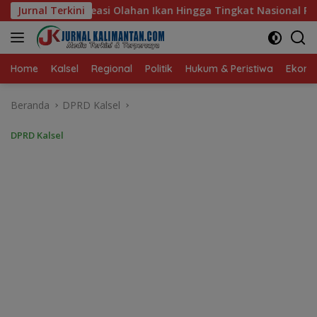
Langsung
Ikan Hingga Tingkat Nasional Pada Lomba Masak Serba Ikan
Jurnal Terkini
ke
konten
Home
Kalsel
Regional
Politik
Hukum & Peristiwa
Ekonom
Beranda
DPRD Kalsel
DPRD Kalsel