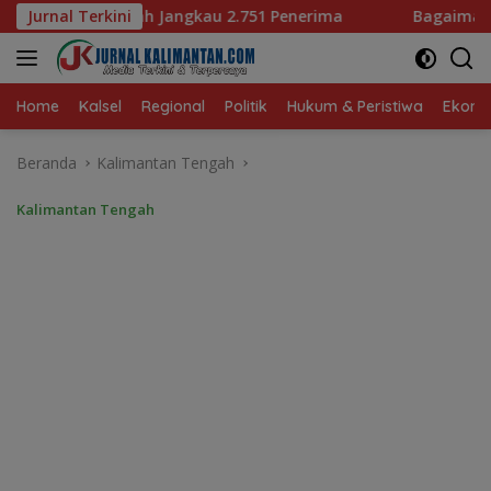
Langsung
.751 Penerima
Jurnal Terkini
Bagaimana KIP Hadapi Deepfake dan Ho
ke
konten
Home
Kalsel
Regional
Politik
Hukum & Peristiwa
Ekonom
Beranda
Kalimantan Tengah
Kalimantan Tengah