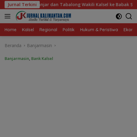
Langsung
long Wakili Kalsel ke Babak Semifinal Gubernur Cup Road to 
Jurnal Terkini
ke
konten
Home
Kalsel
Regional
Politik
Hukum & Peristiwa
Ekonom
Beranda
Banjarmasin
Banjarmasin
,
Bank Kalsel