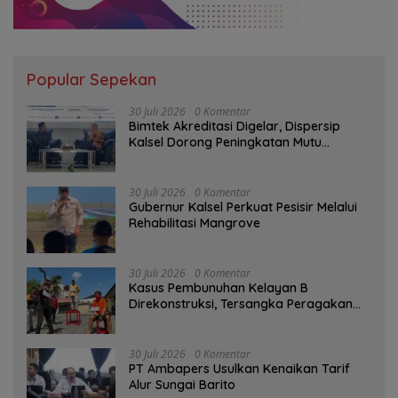
Popular Sepekan
30 Juli 2026
0 Komentar
Bimtek Akreditasi Digelar, Dispersip
Kalsel Dorong Peningkatan Mutu
Perpustakaan Sekolah
30 Juli 2026
0 Komentar
Gubernur Kalsel Perkuat Pesisir Melalui
Rehabilitasi Mangrove
30 Juli 2026
0 Komentar
Kasus Pembunuhan Kelayan B
Direkonstruksi, Tersangka Peragakan
Aksi Penyerangan dengan Arit
30 Juli 2026
0 Komentar
PT Ambapers Usulkan Kenaikan Tarif
Alur Sungai Barito