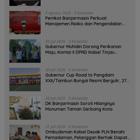
5 Agustus 2026
0 Komentar
Pemkot Banjarmasin Perkuat
Manajemen Risiko dan Pengendalian
Gratifikasi Cegah Korupsi
30 Juli 2026
0 Komentar
Gubernur Muhidin Dorong Perikanan
Maju, Komisi II DPRD Kalsel Tinjau
Kampung Gabus Haruan dan Gencarkan
GEMARIKAN
30 Juli 2026
0 Komentar
Gubernur Cup Road to Pangdam
XXII/Tambun Bungai Resmi Bergulir, 27
Tim Kalsel-Kalteng Berebut Gelar
30 Juli 2026
0 Komentar
DK Banjarmasin Soroti Hilangnya
Monumen Taman Gerbang Kota
31 Juli 2026
0 Komentar
Ombudsman Kalsel Desak PLN Benahi
Pemadaman, Pelanggan Berhak Dapat