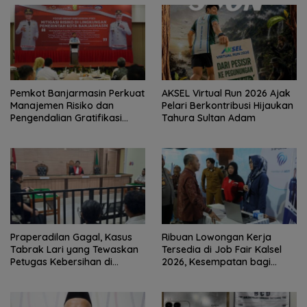
Pemkot Banjarmasin Perkuat
AKSEL Virtual Run 2026 Ajak
Manajemen Risiko dan
Pelari Berkontribusi Hijaukan
Pengendalian Gratifikasi
Tahura Sultan Adam
Cegah Korupsi
Praperadilan Gagal, Kasus
Ribuan Lowongan Kerja
Tabrak Lari yang Tewaskan
Tersedia di Job Fair Kalsel
Petugas Kebersihan di
2026, Kesempatan bagi
Banjarmasin Masuk Tahap
Pencari Kerja
Persidangan