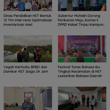
Dinas Pendidikan HST Bentuk
Gubernur Muhidin Dorong
12 Tim Intervensi Optimalisasi
Perikanan Maju, Komisi II
Inventarisasi Aset
DPRD Kalsel Tinjau Kampung
Gabus Haruan dan
Gencarkan GEMARIKAN
Cegah Karhutla, BPBD dan
Festival Tunas Bahasa Ibu
Damkar HST Siaga 24 Jam
Tingkat Kecamatan di HST
Lestarikan Bahasa Daerah