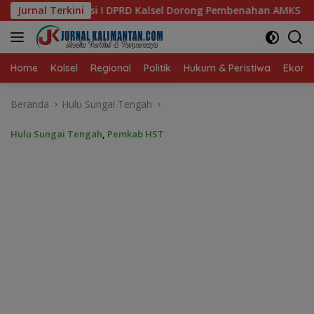
Langsung
sel Dorong Pembenahan AMKS Hasanuddin
Jurnal Terkini
Ketua TP PKK
ke
konten
Home
Kalsel
Regional
Politik
Hukum & Peristiwa
Ekonom
Beranda
Hulu Sungai Tengah
Hulu Sungai Tengah
,
Pemkab HST