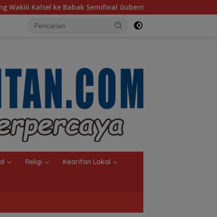
final Gubernur Cup Road to Pangdam XXII/Tambun Bungai
nd
Religi
Kearifan Lokal