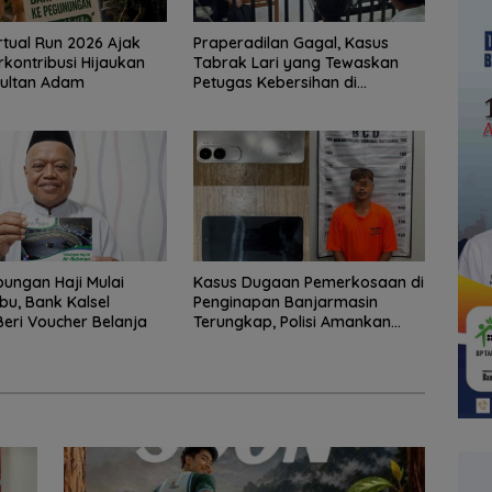
rtual Run 2026 Ajak
Praperadilan Gagal, Kasus
rkontribusi Hijaukan
Tabrak Lari yang Tewaskan
Sultan Adam
Petugas Kebersihan di
Banjarmasin Masuk Tahap
Persidangan
ungan Haji Mulai
Kasus Dugaan Pemerkosaan di
bu, Bank Kalsel
Penginapan Banjarmasin
Beri Voucher Belanja
Terungkap, Polisi Amankan
Tersangka