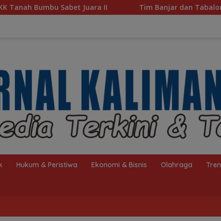
Tim Banjar dan Tabalong Wakili Kalsel ke Babak Semi
k
Hukum & Peristiwa
Ekonomi & Bisnis
Olahraga
Tre