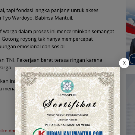
l, tapi fondasi jangka panjang untuk akses
tu Tyo Wardoyo, Babinsa Mantuil.
ktif warga dalam proses ini mencerminkan semangat
t. Gotong royong tak hanya mempercepat
bungan emosional dan sosial.
n TNI. Pekerjaan berat terasa ringan karena
X
arga.
n inovasi dan partisipasi publik, TMMD ke-125
uga menanamkan semangat kemandirian desa dan
ko dan Pengendalian Gratifikasi Cegah Korupsi