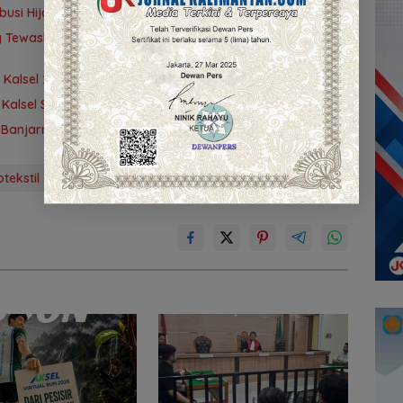
ribusi Hijaukan Tahura Sultan Adam
ng Tewaskan Petugas Kebersihan di Banjarmasin Masuk
 Kalsel 2026, Kesempatan bagi Pencari Kerja
Kalsel Syariah Beri Voucher Belanja
Banjarmasin Terungkap, Polisi Amankan Tersangka
tekstil
TMMD ke-125 Banjarmasin