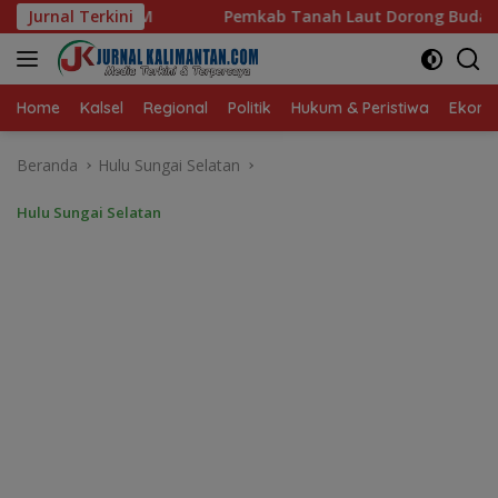
Langsung
mkab Tanah Laut Dorong Budaya Hidup Sehat dan Kekompaka
Jurnal Terkini
ke
konten
Home
Kalsel
Regional
Politik
Hukum & Peristiwa
Ekonom
Beranda
Hulu Sungai Selatan
Hulu Sungai Selatan