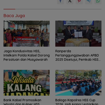
Baca Juga
Jaga Kondusivitas HSS,
Ranperda
Intelkam Polda Kalsel Dorong
Pertanggungjawaban APBD
Persatuan dan Musyawarah
2025 Disetujui, Pemkab HSS
Perkuat Tata Kelola
Keuangan
Bank Kalsel Promosikan
Balogo Kapolres HSS Cup
Wisata dan Kuliner HSS
2026 Jadi Ajang Lestarikan