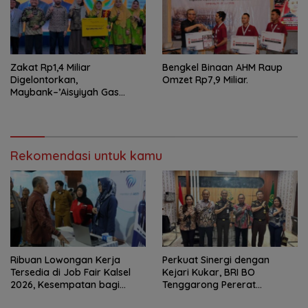
Zakat Rp1,4 Miliar
Bengkel Binaan AHM Raup
Digelontorkan,
Omzet Rp7,9 Miliar.
Maybank–’Aisyiyah Gas
Pemberdayaan Perempuan
Rekomendasi untuk kamu
Ribuan Lowongan Kerja
Perkuat Sinergi dengan
Tersedia di Job Fair Kalsel
Kejari Kukar, BRI BO
2026, Kesempatan bagi
Tenggarong Pererat
Pencari Kerja
Kolaborasi untuk Dukung