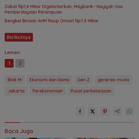
Zakat Rp1,4 Miliar Digelontorkan, Maybank–’Aisyiyah Gas
Pemberdayaan Perempuan
Bengkel Binaan AHM Raup Omzet Rp7,9 Miliar.
Berikutnya
Laman:
1
2
Blok M
Ekonomi dan bisnis
Gen Z
generasi muda
Jakarta
Perekonomian
Pusat perbelanjaan
Baca Juga