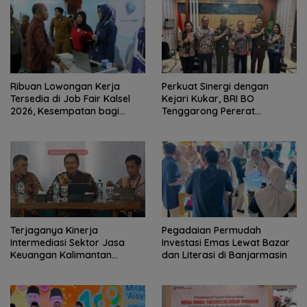
Ribuan Lowongan Kerja
Perkuat Sinergi dengan
Tersedia di Job Fair Kalsel
Kejari Kukar, BRI BO
2026, Kesempatan bagi
Tenggarong Pererat
Pencari Kerja
Kolaborasi untuk Dukung
Pelayanan Publik
Terjaganya Kinerja
Pegadaian Permudah
Intermediasi Sektor Jasa
Investasi Emas Lewat Bazar
Keuangan Kalimantan
dan Literasi di Banjarmasin
Selatan, Mendukung
Pertumbuhan Ekonomi
Daerah