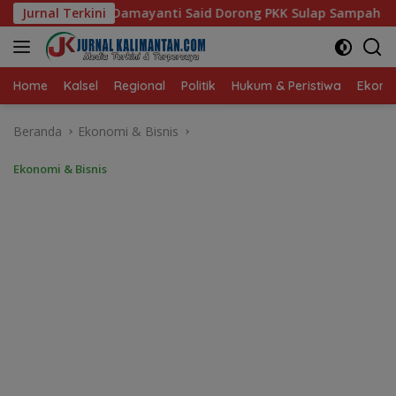
Langsung
id Dorong PKK Sulap Sampah Jadi Sumber Penghasilan
Jurnal Terkini
ke
konten
Home
Kalsel
Regional
Politik
Hukum & Peristiwa
Ekonom
Beranda
Ekonomi & Bisnis
Ekonomi & Bisnis