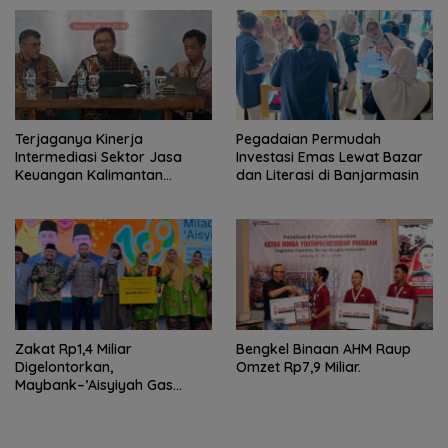
Pelayanan Publik
Terjaganya Kinerja
Pegadaian Permudah
Intermediasi Sektor Jasa
Investasi Emas Lewat Bazar
Keuangan Kalimantan
dan Literasi di Banjarmasin
Selatan, Mendukung
Pertumbuhan Ekonomi
Daerah
Zakat Rp1,4 Miliar
Bengkel Binaan AHM Raup
Digelontorkan,
Omzet Rp7,9 Miliar.
Maybank–’Aisyiyah Gas
Pemberdayaan Perempuan