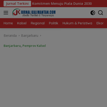
Langsung
nuju Piala Dunia 2030
Jurnal Terkini
Pelajar Balangan Terima Progr
ke
konten
Home
Kalsel
Regional
Politik
Hukum & Peristiwa
Ekonom
Beranda
Banjarbaru
Banjarbaru
,
Pemprov Kalsel