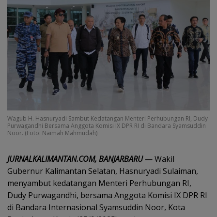
Wagub H. Hasnuryadi Sambut Kedatangan Menteri Perhubungan RI, Dudy
Purwagandhi Bersama Anggota Komisi IX DPR RI di Bandara Syamsuddin
Noor. (Foto: Naimah Mahmudah)
JURNALKALIMANTAN.COM, BANJARBARU
— Wakil
Gubernur Kalimantan Selatan, Hasnuryadi Sulaiman,
menyambut kedatangan Menteri Perhubungan RI,
Dudy Purwagandhi, bersama Anggota Komisi IX DPR RI
di Bandara Internasional Syamsuddin Noor, Kota