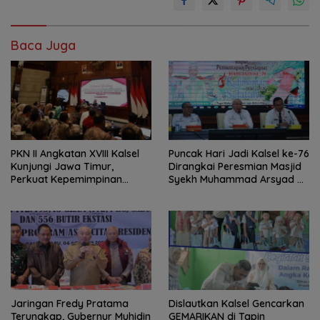
Baca Juga
PKN II Angkatan XVIII Kalsel
Puncak Hari Jadi Kalsel ke-76
Kunjungi Jawa Timur,
Dirangkai Peresmian Masjid
Perkuat Kepemimpinan
Syekh Muhammad Arsyad Al
Adaptif
Banjari
Jaringan Fredy Pratama
Dislautkan Kalsel Gencarkan
Terungkap, Gubernur Muhidin
GEMARIKAN di Tapin