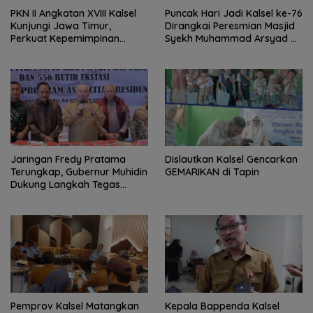
PKN II Angkatan XVIII Kalsel
Puncak Hari Jadi Kalsel ke-76
Kunjungi Jawa Timur,
Dirangkai Peresmian Masjid
Perkuat Kepemimpinan
Syekh Muhammad Arsyad Al
Adaptif
Banjari
Jaringan Fredy Pratama
Dislautkan Kalsel Gencarkan
Terungkap, Gubernur Muhidin
GEMARIKAN di Tapin
Dukung Langkah Tegas
Polda Kalsel
Pemprov Kalsel Matangkan
Kepala Bappenda Kalsel