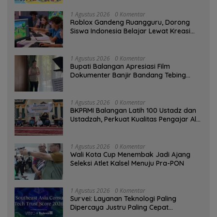
1 Agustus 2026
0 Komentar
Roblox Gandeng Ruangguru, Dorong
Siswa Indonesia Belajar Lewat Kreasi
Digital
1 Agustus 2026
0 Komentar
Bupati Balangan Apresiasi Film
Dokumenter Banjir Bandang Tebing
Tinggi sebagai Media Edukasi
1 Agustus 2026
0 Komentar
BKPRMI Balangan Latih 100 Ustadz dan
Ustadzah, Perkuat Kualitas Pengajar Al-
Qur’an
1 Agustus 2026
0 Komentar
Wali Kota Cup Menembak Jadi Ajang
Seleksi Atlet Kalsel Menuju Pra-PON
1 Agustus 2026
0 Komentar
Survei: Layanan Teknologi Paling
Dipercaya Justru Paling Cepat
Ditinggalkan Saat Bermasalah