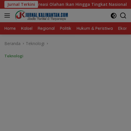
Langsung
Ikan Hingga Tingkat Nasional Pada Lomba Masak Serba Ikan
Jurnal Terkini
ke
konten
Home
Kalsel
Regional
Politik
Hukum & Peristiwa
Ekonom
Beranda
Teknologi
Teknologi