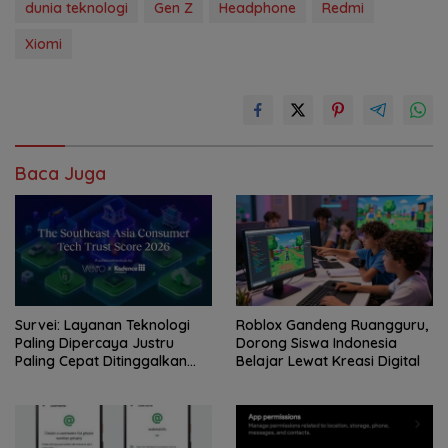
dunia teknologi
Gen Z
Headphone
Redmi
Xiomi
Baca Juga
Survei: Layanan Teknologi
Roblox Gandeng Ruangguru,
Paling Dipercaya Justru
Dorong Siswa Indonesia
Paling Cepat Ditinggalkan
Belajar Lewat Kreasi Digital
Saat Bermasalah