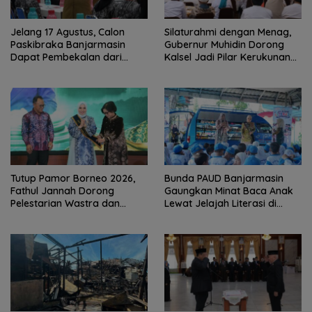
Jelang 17 Agustus, Calon
Silaturahmi dengan Menag,
Paskibraka Banjarmasin
Gubernur Muhidin Dorong
Dapat Pembekalan dari
Kalsel Jadi Pilar Kerukunan
Alumni Paskibraka Nasional
Beragama
Tutup Pamor Borneo 2026,
Bunda PAUD Banjarmasin
Fathul Jannah Dorong
Gaungkan Minat Baca Anak
Pelestarian Wastra dan
Lewat Jelajah Literasi di
Digitalisasi UMKM
Taman Jahri Saleh