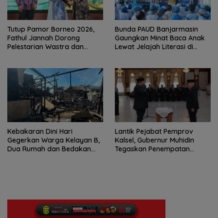
Tutup Pamor Borneo 2026,
Bunda PAUD Banjarmasin
Fathul Jannah Dorong
Gaungkan Minat Baca Anak
Pelestarian Wastra dan
Lewat Jelajah Literasi di
Digitalisasi UMKM
Taman Jahri Saleh
Kebakaran Dini Hari
Lantik Pejabat Pemprov
Gegerkan Warga Kelayan B,
Kalsel, Gubernur Muhidin
Dua Rumah dan Bedakan
Tegaskan Penempatan
Terbakar
Berbasis Talenta