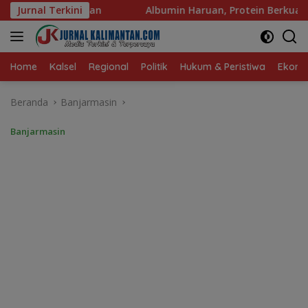
Langsung
bumin Haruan, Protein Berkualitas untuk Hidup Sehat
Jurnal Terkini
ke
konten
Home
Kalsel
Regional
Politik
Hukum & Peristiwa
Ekonom
Beranda
Banjarmasin
Banjarmasin