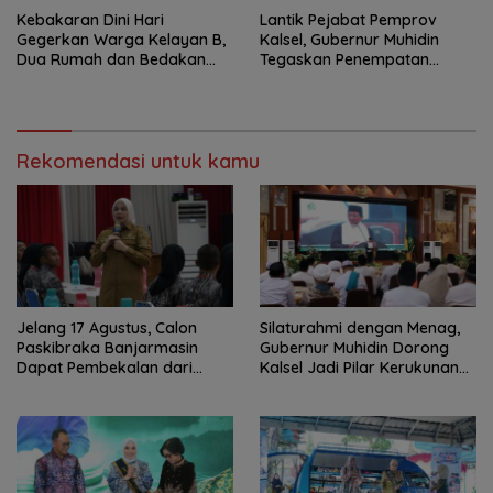
Kebakaran Dini Hari
Lantik Pejabat Pemprov
Gegerkan Warga Kelayan B,
Kalsel, Gubernur Muhidin
Dua Rumah dan Bedakan
Tegaskan Penempatan
Terbakar
Berbasis Talenta
Rekomendasi untuk kamu
Jelang 17 Agustus, Calon
Silaturahmi dengan Menag,
Paskibraka Banjarmasin
Gubernur Muhidin Dorong
Dapat Pembekalan dari
Kalsel Jadi Pilar Kerukunan
Alumni Paskibraka Nasional
Beragama