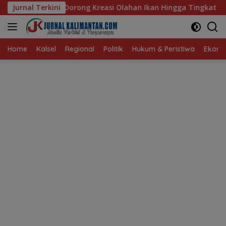
Langsung
Kreasi Olahan Ikan Hingga Tingkat Nasional Pada Lomba Masak 
Jurnal Terkini
ke
konten
Home
Kalsel
Regional
Politik
Hukum & Peristiwa
Ekonom