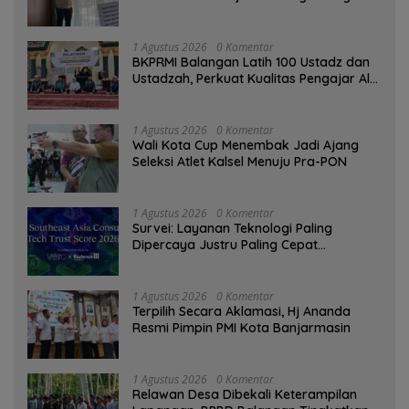
Tinggi sebagai Media Edukasi
1 Agustus 2026
0 Komentar
BKPRMI Balangan Latih 100 Ustadz dan
Ustadzah, Perkuat Kualitas Pengajar Al-
Qur’an
1 Agustus 2026
0 Komentar
Wali Kota Cup Menembak Jadi Ajang
Seleksi Atlet Kalsel Menuju Pra-PON
1 Agustus 2026
0 Komentar
Survei: Layanan Teknologi Paling
Dipercaya Justru Paling Cepat
Ditinggalkan Saat Bermasalah
1 Agustus 2026
0 Komentar
‎Terpilih Secara Aklamasi, Hj Ananda
Resmi Pimpin PMI Kota Banjarmasin
1 Agustus 2026
0 Komentar
Relawan Desa Dibekali Keterampilan