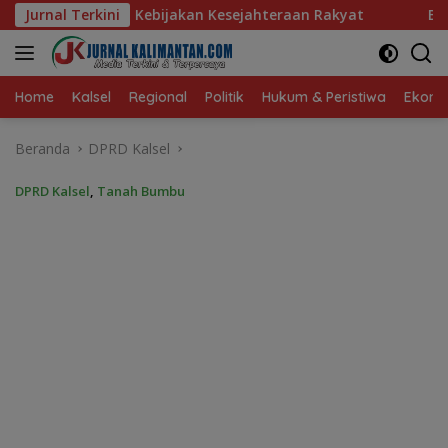
Langsung
an Kesejahteraan Rakyat
Jurnal Terkini
Baru 10 Persen, Aktivasi IKD 
ke
konten
Home
Kalsel
Regional
Politik
Hukum & Peristiwa
Ekonom
Beranda
DPRD Kalsel
DPRD Kalsel
,
Tanah Bumbu