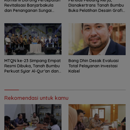
Revitalisasi Banjarbakula
Disnakertrans Tanah Bumbu
dan Penanganan Sungai
Buka Pelatihan Desain Grafis
Batola
dan Barbershop
MTQN ke-23 Simpang Empat
‎Bang Dhin Desak Evaluasi
Resmi Dibuka, Tanah Bumbu
Total Pelayanan Investasi
Perkuat Syiar Al-Qur’an dan
Kalsel
Generasi Qurani
Rekomendasi untuk kamu