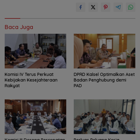
Baca Juga
Komisi IV Terus Perkuat
‎DPRD Kalsel Optimalkan Aset
Kebijakan Kesejahteraan
Badan Penghubung demi
Rakyat
PAD
‎Komisi III Dorong Percepatan
Perluas Peluang Kerja,