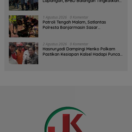
Lapangan, BPBD Balangan Tingkatkan
Kesiapsiagaan Bencana
1 Agustus 2026
0 Komentar
Patroli Tengah Malam, Satlantas
Polresta Banjarmasin Sasar
Pelanggaran dan Balap Liar
2 Agustus 2026
0 Komentar
Hasnuryadi Dampingi Menko Polkam
Pastikan Kesiapan Kalsel Hadapi Puncak
Musim Kemarau