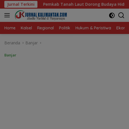
Langsung
anah Laut Dorong Budaya Hidup Sehat dan Kekompakan ASN
Jurnal Terkini
ke
konten
Home
Kalsel
Regional
Politik
Hukum & Peristiwa
Ekonom
Beranda
Banjar
Banjar