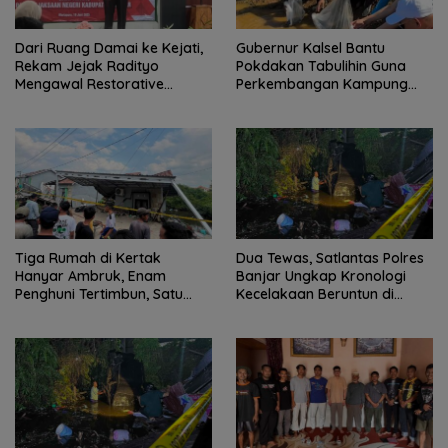
Dari Ruang Damai ke Kejati,
Gubernur Kalsel Bantu
Rekam Jejak Radityo
Pokdakan Tabulihin Guna
Mengawal Restorative
Perkembangan Kampung
Justice
Papuyu
Tiga Rumah di Kertak
Dua Tewas, Satlantas Polres
Hanyar Ambruk, Enam
Banjar Ungkap Kronologi
Penghuni Tertimbun, Satu
Kecelakaan Beruntun di
Korban Meninggal Dunia
Kertak Hanyar