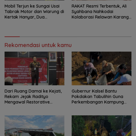
Mobil Terjun ke Sungai Usai
RAKAT Resmi Terbentuk, Ali
Tabrak Motor dan Warung di
Syahbana Nahkodai
Kertak Hanyar, Dua
Kolaborasi Relawan Karang
Meninggal
Intan–Aranio
Rekomendasi untuk kamu
Dari Ruang Damai ke Kejati,
Gubernur Kalsel Bantu
Rekam Jejak Radityo
Pokdakan Tabulihin Guna
Mengawal Restorative
Perkembangan Kampung
Justice
Papuyu