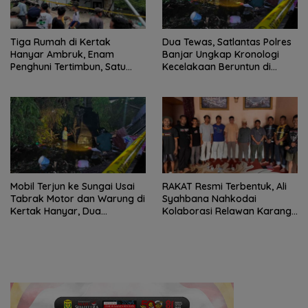
Tiga Rumah di Kertak
Dua Tewas, Satlantas Polres
Hanyar Ambruk, Enam
Banjar Ungkap Kronologi
Penghuni Tertimbun, Satu
Kecelakaan Beruntun di
Korban Meninggal Dunia
Kertak Hanyar
Mobil Terjun ke Sungai Usai
RAKAT Resmi Terbentuk, Ali
Tabrak Motor dan Warung di
Syahbana Nahkodai
Kertak Hanyar, Dua
Kolaborasi Relawan Karang
Meninggal
Intan–Aranio