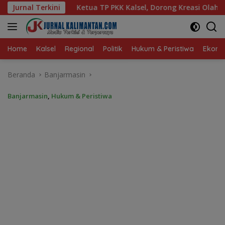
Langsung
K Kalsel, Dorong Kreasi Olahan Ikan Hingga Tingkat Nasional
Jurnal Terkini
ke
konten
Home
Kalsel
Regional
Politik
Hukum & Peristiwa
Ekonom
Beranda
Banjarmasin
Banjarmasin
,
Hukum & Peristiwa