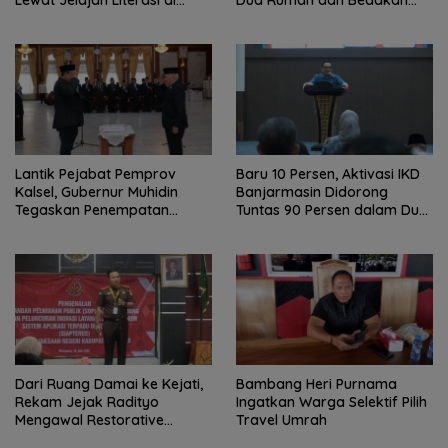
Lewat Jelajah Literasi di
Dua Rumah dan Bedakan
Taman Jahri Saleh
Terbakar
Lantik Pejabat Pemprov
Baru 10 Persen, Aktivasi IKD
Kalsel, Gubernur Muhidin
Banjarmasin Didorong
Tegaskan Penempatan
Tuntas 90 Persen dalam Dua
Berbasis Talenta
Bulan
Dari Ruang Damai ke Kejati,
Bambang Heri Purnama
Rekam Jejak Radityo
Ingatkan Warga Selektif Pilih
Mengawal Restorative
Travel Umrah
Justice