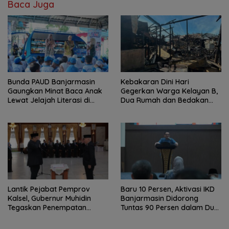
Baca Juga
Bunda PAUD Banjarmasin
Kebakaran Dini Hari
Gaungkan Minat Baca Anak
Gegerkan Warga Kelayan B,
Lewat Jelajah Literasi di
Dua Rumah dan Bedakan
Taman Jahri Saleh
Terbakar
Lantik Pejabat Pemprov
Baru 10 Persen, Aktivasi IKD
Kalsel, Gubernur Muhidin
Banjarmasin Didorong
Tegaskan Penempatan
Tuntas 90 Persen dalam Dua
Berbasis Talenta
Bulan