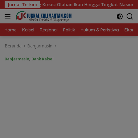
Langsung
an Ikan Hingga Tingkat Nasional Pada Lomba Masak Serba Ikan
Jurnal Terkini
ke
konten
Home
Kalsel
Regional
Politik
Hukum & Peristiwa
Ekonom
Beranda
Banjarmasin
Banjarmasin
,
Bank Kalsel