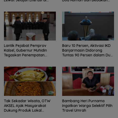
Taman Jahri Saleh
Terbakar
Lantik Pejabat Pemprov
Baru 10 Persen, Aktivasi IKD
Kalsel, Gubernur Muhidin
Banjarmasin Didorong
Tegaskan Penempatan
Tuntas 90 Persen dalam Dua
Berbasis Talenta
Bulan
Tak Sekadar Wisata, OTW
Bambang Heri Purnama
AKSEL Ajak Masyarakat
Ingatkan Warga Selektif Pilih
Dukung Produk Lokal
Travel Umrah
Tabalong