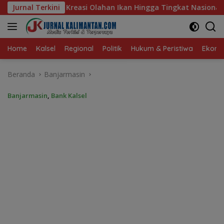
Langsung
n Hingga Tingkat Nasional Pada Lomba Masak Serba Ikan
Jurnal Terkini
ke
konten
Home
Kalsel
Regional
Politik
Hukum & Peristiwa
Ekonom
Beranda
Banjarmasin
Banjarmasin
,
Bank Kalsel