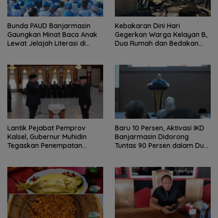
Bunda PAUD Banjarmasin
Kebakaran Dini Hari
Gaungkan Minat Baca Anak
Gegerkan Warga Kelayan B,
Lewat Jelajah Literasi di
Dua Rumah dan Bedakan
Taman Jahri Saleh
Terbakar
Lantik Pejabat Pemprov
Baru 10 Persen, Aktivasi IKD
Kalsel, Gubernur Muhidin
Banjarmasin Didorong
Tegaskan Penempatan
Tuntas 90 Persen dalam Dua
Berbasis Talenta
Bulan