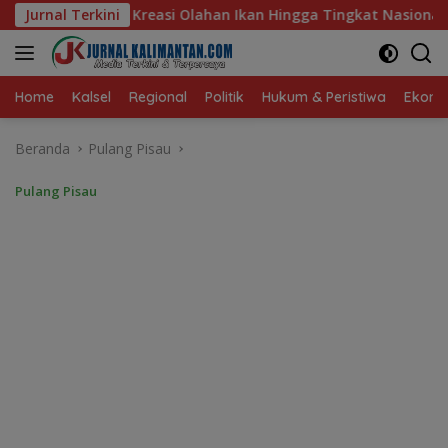
Langsung
n Ikan Hingga Tingkat Nasional Pada Lomba Masak Serba Ikan
Jurnal Terkini
ke
konten
Home
Kalsel
Regional
Politik
Hukum & Peristiwa
Ekonom
Beranda
Pulang Pisau
Pulang Pisau