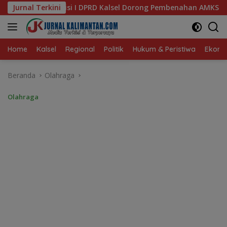
Langsung
sel Dorong Pembenahan AMKS Hasanuddin
Jurnal Terkini
Ketua TP PKK
ke
konten
Home
Kalsel
Regional
Politik
Hukum & Peristiwa
Ekonom
Beranda
Olahraga
Olahraga