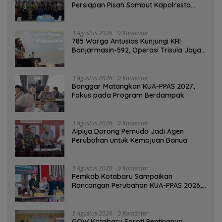
Persiapan Pisah Sambut Kapolresta
Banjarmasin
3 Agustus 2026
0 Komentar
785 Warga Antusias Kunjungi KRI
Banjarmasin-592, Operasi Trisula Jaya
Tinggalkan Kesan di Kotabaru
3 Agustus 2026
0 Komentar
‎Banggar Matangkan KUA-PPAS 2027,
Fokus pada Program Berdampak
3 Agustus 2026
0 Komentar
‎Alpiya Dorong Pemuda Jadi Agen
Perubahan untuk Kemajuan Banua ‎
3 Agustus 2026
0 Komentar
Pemkab Kotabaru Sampaikan
Rancangan Perubahan KUA-PPAS 2026,
PAD Diproyeksi Rp557,7 Miliar
3 Agustus 2026
0 Komentar
GOW Kotabaru Soroti Pentingnya