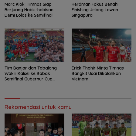
Marc Klok: Timnas Siap
Herdman Fokus Benahi
Berjuang Habis-habisan
Finishing Jelang Lawan
Demi Lolos ke Semifinal
Singapura
Tim Banjar dan Tabalong
Erick Thohir Minta Timnas
Wakili Kalsel ke Babak
Bangkit Usai Dikalahkan
Semifinal Gubernur Cup
Vietnam
Road to Pangdam
XXII/Tambun Bungai
Rekomendasi untuk kamu