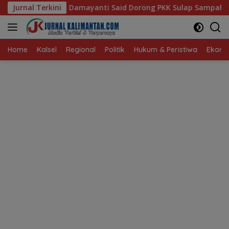
Langsung
i Said Dorong PKK Sulap Sampah Jadi Sumber Penghasilan
Jurnal Terkini
ke
konten
Home
Kalsel
Regional
Politik
Hukum & Peristiwa
Ekonom