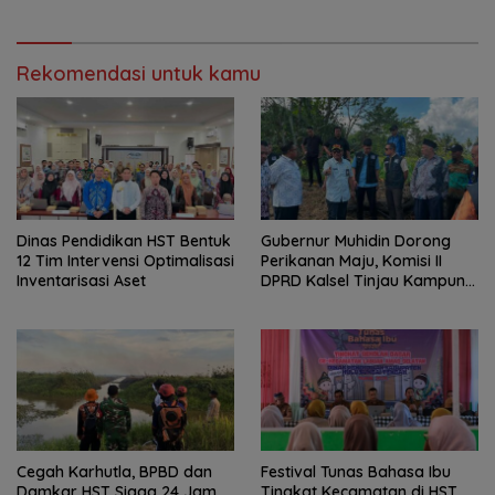
Rekomendasi untuk kamu
Dinas Pendidikan HST Bentuk
Gubernur Muhidin Dorong
12 Tim Intervensi Optimalisasi
Perikanan Maju, Komisi II
Inventarisasi Aset
DPRD Kalsel Tinjau Kampung
Gabus Haruan dan
Gencarkan GEMARIKAN
Cegah Karhutla, BPBD dan
Festival Tunas Bahasa Ibu
Damkar HST Siaga 24 Jam
Tingkat Kecamatan di HST