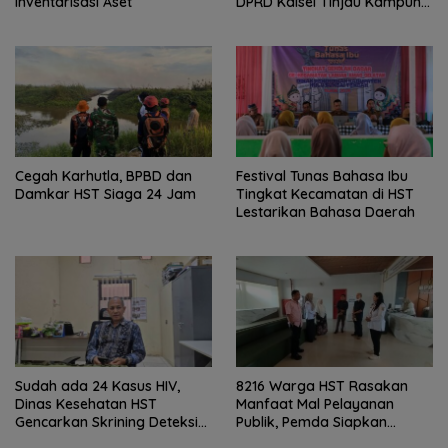
Inventarisasi Aset
DPRD Kalsel Tinjau Kampung
Gabus Haruan dan
Gencarkan GEMARIKAN
Cegah Karhutla, BPBD dan
Festival Tunas Bahasa Ibu
Damkar HST Siaga 24 Jam
Tingkat Kecamatan di HST
Lestarikan Bahasa Daerah
Sudah ada 24 Kasus HIV,
8216 Warga HST Rasakan
Dinas Kesehatan HST
Manfaat Mal Pelayanan
Gencarkan Skrining Deteksi
Publik, Pemda Siapkan
Dini
Antrean Online