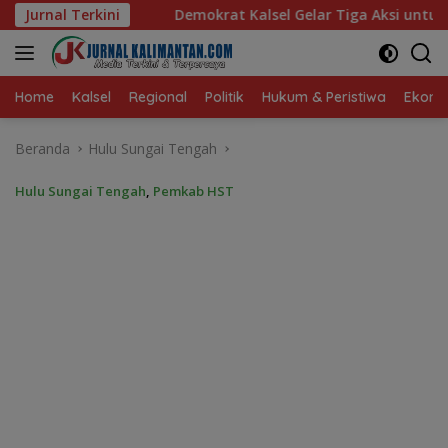
Langsung
krat Kalsel Gelar Tiga Aksi untuk Rakyat
Jurnal Terkini
Gisela Cind
ke
konten
Home
Kalsel
Regional
Politik
Hukum & Peristiwa
Ekonom
Beranda
Hulu Sungai Tengah
Hulu Sungai Tengah
,
Pemkab HST