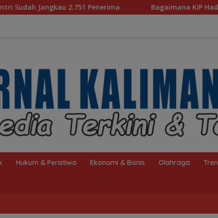
nerima
Bagaimana KIP Hadapi Deepfake dan Hoaks?
k
Hukum & Peristiwa
Ekonomi & Bisnis
Olahraga
Tre