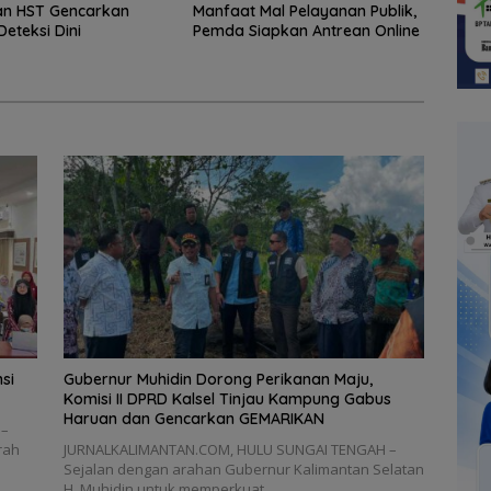
an HST Gencarkan
Manfaat Mal Pelayanan Publik,
Deteksi Dini
Pemda Siapkan Antrean Online
si
Gubernur Muhidin Dorong Perikanan Maju,
Komisi II DPRD Kalsel Tinjau Kampung Gabus
Haruan dan Gencarkan GEMARIKAN
 –
rah
JURNALKALIMANTAN.COM, HULU SUNGAI TENGAH –
Sejalan dengan arahan Gubernur Kalimantan Selatan
H. Muhidin untuk memperkuat…