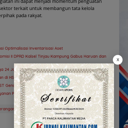
egiatan ini dapat menjadi momentum penguatan
sektor terkait untuk membangun tata kelola
rpihak pada rakyat.
i Optimalisasi Inventarisasi Aset
omisi II DPRD Kalsel Tinjau Kampung Gabus Haruan dan
X
ga 24 Jam
an di HST Lestarikan Bahasa Daerah
T Gencarkan Skrining Deteksi Dini
anan Publik, Pemda Siapkan Antrean Online
enerangan Hukum Rumah
Tidak Layak Huni