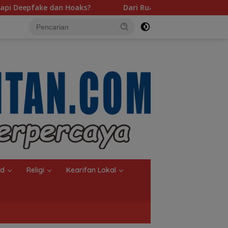
Dari Ruang Damai ke Kejati, Rekam Jejak Radityo Mengawal
nd
Religi
Kearifan Lokal