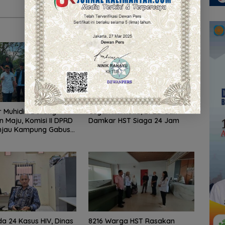
 Muhidin Dorong
Cegah Karhutla, BPBD dan
n Maju, Komisi II DPRD
Damkar HST Siaga 24 Jam
injau Kampung Gabus
dan Gencarkan
KAN
a 24 Kasus HIV, Dinas
8216 Warga HST Rasakan