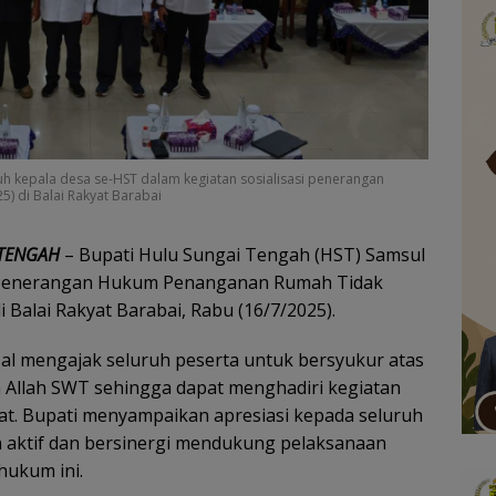
uh kepala desa se-HST dalam kegiatan sosialisasi penerangan
5) di Balai Rakyat Barabai
 TENGAH
– Bupati Hulu Sungai Tengah (HST) Samsul
n Penerangan Hukum Penanganan Rumah Tidak
 Balai Rakyat Barabai, Rabu (16/7/2025).
al mengajak seluruh peserta untuk bersyukur atas
 Allah SWT sehingga dapat menghadiri kegiatan
fiat. Bupati menyampaikan apresiasi kepada seluruh
an aktif dan bersinergi mendukung pelaksanaan
hukum ini.