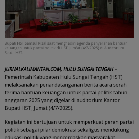
Bupati HST Samsul Rizal saat menghadiri agenda penyerahan bantuan
keuangan untuk partai politik di HST, Jum'at (4/7/2025) di Auditorium
Setda HST.
JURNALKALIMANTAN.COM, HULU SUNGAI TENGAH
–
Pemerintah Kabupaten Hulu Sungai Tengah (HST)
melaksanakan penandatanganan berita acara serah
terima bantuan keuangan untuk partai politik tahun
anggaran 2025 yang digelar di auditorium Kantor
Bupati HST, Jumat (4/7/2025).
Kegiatan ini bertujuan untuk memperkuat peran partai
politik sebagai pilar demokrasi sekaligus mendukung
edukasi politik yang mencerdaskan masyarakat.