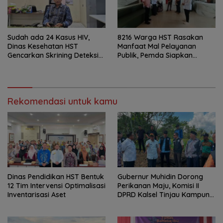
Sudah ada 24 Kasus HIV,
8216 Warga HST Rasakan
Dinas Kesehatan HST
Manfaat Mal Pelayanan
Gencarkan Skrining Deteksi
Publik, Pemda Siapkan
Dini
Antrean Online
Rekomendasi untuk kamu
Dinas Pendidikan HST Bentuk
Gubernur Muhidin Dorong
12 Tim Intervensi Optimalisasi
Perikanan Maju, Komisi II
Inventarisasi Aset
DPRD Kalsel Tinjau Kampung
Gabus Haruan dan
Gencarkan GEMARIKAN