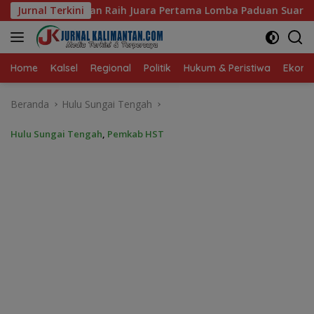
Langsung
ertama Lomba Paduan Suara Mars PKK Provinsi Kalsel
Jurnal Terkini
B
ke
konten
Home
Kalsel
Regional
Politik
Hukum & Peristiwa
Ekonom
Beranda
Hulu Sungai Tengah
Hulu Sungai Tengah
,
Pemkab HST