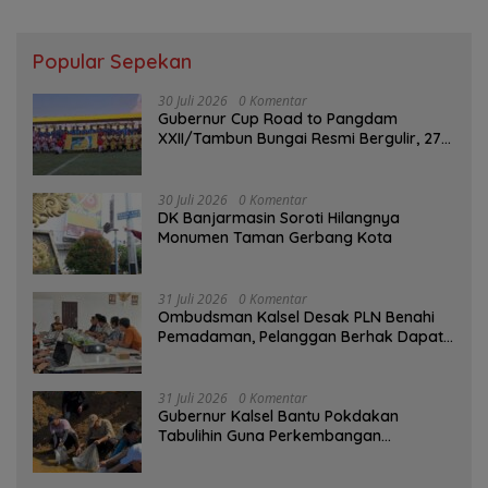
Popular Sepekan
30 Juli 2026
0 Komentar
Gubernur Cup Road to Pangdam
XXII/Tambun Bungai Resmi Bergulir, 27
Tim Kalsel-Kalteng Berebut Gelar
30 Juli 2026
0 Komentar
DK Banjarmasin Soroti Hilangnya
Monumen Taman Gerbang Kota
31 Juli 2026
0 Komentar
Ombudsman Kalsel Desak PLN Benahi
Pemadaman, Pelanggan Berhak Dapat
Kompensasi
31 Juli 2026
0 Komentar
Gubernur Kalsel Bantu Pokdakan
Tabulihin Guna Perkembangan
Kampung Papuyu