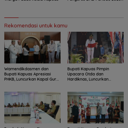
2031
Rekomendasi untuk kamu
‎Wamendikdasmen dan
Bupati Kapuas Pimpin
Bupati Kapuas Apresiasi
Upacara Otda dan
PHKB, Luncurkan Kapal Guru
Hardiknas, Luncurkan
Pesisir
Program Pendidikan Hebat
Kapuas Bersinar