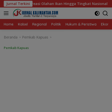
Langsung
Ikan Hingga Tingkat Nasional Pada Lomba Masak Serba Ikan
Jurnal Terkini
ke
konten
Home
Kalsel
Regional
Politik
Hukum & Peristiwa
Ekonom
Beranda
Pemkab Kapuas
Pemkab Kapuas