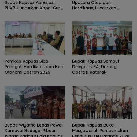
Bupati Kapuas Apresiasi
Upacara Otda dan
PHKB, Luncurkan Kapal Guru
Hardiknas, Luncurkan
Pesisir
Program Pendidikan Hebat
Kapuas Bersinar
‎Pemkab Kapuas Siap
Bupati Kapuas Sambut
Peringati Hardiknas dan Hari
Delegasi UEA, Dorong
Otonomi Daerah 2026
Operasi Katarak
Bupati Wiyatno Lepas Pawai
Bupati Kapuas Buka
Karnaval Budaya, Ribuan
Musyawarah Pembentukan
Warga Padati Kuala Kapuas
Pengurus DAD Periode 2026–