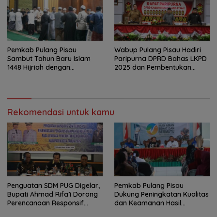
Pemkab Pulang Pisau
Wabup Pulang Pisau Hadiri
Sambut Tahun Baru Islam
Paripurna DPRD Bahas LKPD
1448 Hijriah dengan
2025 dan Pembentukan
Istighosah dan Doa Bersama
BPPD
Rekomendasi untuk kamu
Penguatan SDM PUG Digelar,
Pemkab Pulang Pisau
Bupati Ahmad Rifa’i Dorong
Dukung Peningkatan Kualitas
Perencanaan Responsif
dan Keamanan Hasil
Gender
Perikanan