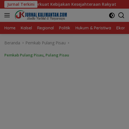
Langsung
ijakan Kesejahteraan Rakyat
Jurnal Terkini
Baru 10 Persen, Aktivasi 
ke
konten
Home
Kalsel
Regional
Politik
Hukum & Peristiwa
Ekonom
Beranda
Pemkab Pulang Pisau
Pemkab Pulang Pisau
,
Pulang Pisau