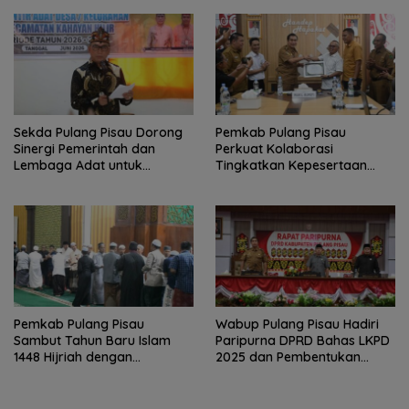
Sekda Pulang Pisau Dorong
Pemkab Pulang Pisau
Sinergi Pemerintah dan
Perkuat Kolaborasi
Lembaga Adat untuk
Tingkatkan Kepesertaan
Pembangunan Daerah
JKN-KIS
Pemkab Pulang Pisau
Wabup Pulang Pisau Hadiri
Sambut Tahun Baru Islam
Paripurna DPRD Bahas LKPD
1448 Hijriah dengan
2025 dan Pembentukan
Istighosah dan Doa Bersama
BPPD