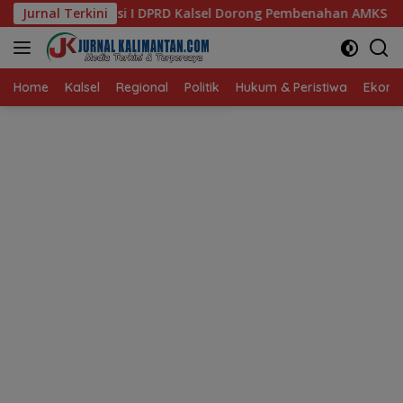
Langsung
Kalsel Dorong Pembenahan AMKS Hasanuddin
Jurnal Terkini
Ketua TP 
ke
konten
Home
Kalsel
Regional
Politik
Hukum & Peristiwa
Ekonom