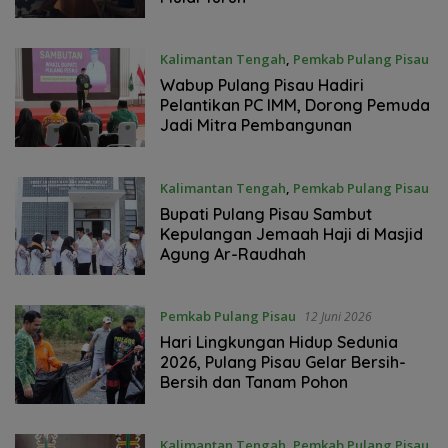
Kalimantan Tengah
,
Pemkab Pulang Pisau
14 Juni 2026
Wabup Pulang Pisau Hadiri
Pelantikan PC IMM, Dorong Pemuda
Jadi Mitra Pembangunan
Kalimantan Tengah
,
Pemkab Pulang Pisau
12 Juni 2026
Bupati Pulang Pisau Sambut
Kepulangan Jemaah Haji di Masjid
Agung Ar-Raudhah
Pemkab Pulang Pisau
12 Juni 2026
Hari Lingkungan Hidup Sedunia
2026, Pulang Pisau Gelar Bersih-
Bersih dan Tanam Pohon
Kalimantan Tengah
,
Pemkab Pulang Pisau