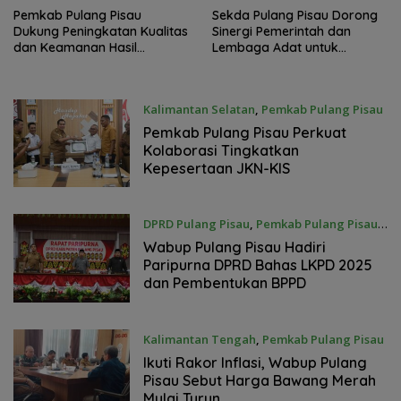
Pemkab Pulang Pisau
Sekda Pulang Pisau Dorong
Dukung Peningkatan Kualitas
Sinergi Pemerintah dan
dan Keamanan Hasil
Lembaga Adat untuk
Perikanan
Pembangunan Daerah
Kalimantan Selatan
,
Pemkab Pulang Pisau
16 Juni 2026
Pemkab Pulang Pisau Perkuat
Kolaborasi Tingkatkan
Kepesertaan JKN-KIS
DPRD Pulang Pisau
,
Pemkab Pulang Pisau
16 Juni 2026
Wabup Pulang Pisau Hadiri
Paripurna DPRD Bahas LKPD 2025
dan Pembentukan BPPD
Kalimantan Tengah
,
Pemkab Pulang Pisau
15 Juni 2026
Ikuti Rakor Inflasi, Wabup Pulang
Pisau Sebut Harga Bawang Merah
Mulai Turun