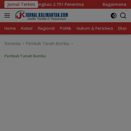
Langsung
1 Penerima
Jurnal Terkini
Bagaimana KIP Hadapi Deepfake dan Hoaks
ke
konten
Home
Kalsel
Regional
Politik
Hukum & Peristiwa
Ekonom
Beranda
Pemkab Tanah Bumbu
Pemkab Tanah Bumbu