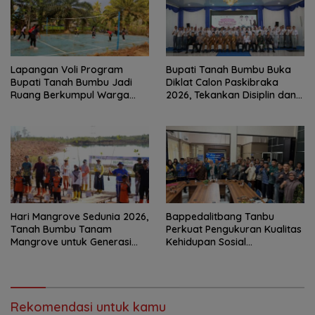
Lapangan Voli Program
Bupati Tanah Bumbu Buka
Bupati Tanah Bumbu Jadi
Diklat Calon Paskibraka
Ruang Berkumpul Warga
2026, Tekankan Disiplin dan
Desa Madu Retno
Integritas
Hari Mangrove Sedunia 2026,
Bappedalitbang Tanbu
Tanah Bumbu Tanam
Perkuat Pengukuran Kualitas
Mangrove untuk Generasi
Kehidupan Sosial
Mendatang
Masyarakat
Rekomendasi untuk kamu