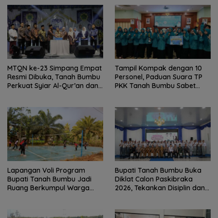
MTQN ke-23 Simpang Empat
Tampil Kompak dengan 10
Resmi Dibuka, Tanah Bumbu
Personel, Paduan Suara TP
Perkuat Syiar Al-Qur’an dan
PKK Tanah Bumbu Sabet
Generasi Qurani
Juara II
Lapangan Voli Program
Bupati Tanah Bumbu Buka
Bupati Tanah Bumbu Jadi
Diklat Calon Paskibraka
Ruang Berkumpul Warga
2026, Tekankan Disiplin dan
Desa Madu Retno
Integritas