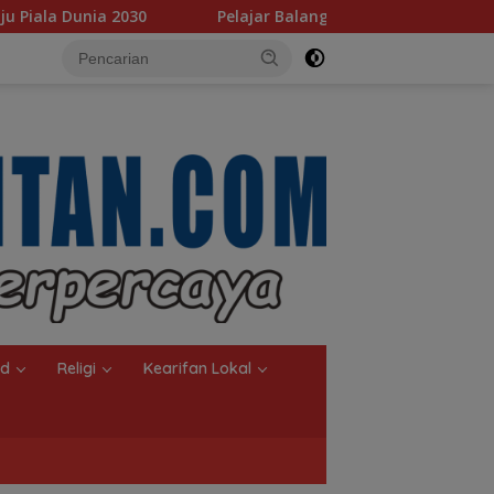
Pelajar Balangan Terima Program Indonesia Pintar, Rifqin
nd
Religi
Kearifan Lokal