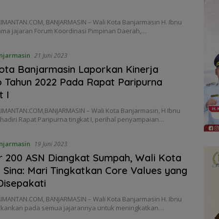
a
IMANTAN.COM, BANJARMASIN – Wali Kota Banjarmasin H. Ibnu
ama jajaran Forum Koordinasi Pimpinan Daerah,…
njarmasin
21 Juni 2023
ota Banjarmasin Laporkan Kinerja
 Tahun 2022 Pada Rapat Paripurna
t I
IMANTAN.COM,BANJARMASIN – Wali Kota Banjarmasin, H Ibnu
adiri Rapat Paripurna tingkat I, perihal penyampaian…
njarmasin
19 Juni 2023
 200 ASN Diangkat Sumpah, Wali Kota
u Sina: Mari Tingkatkan Core Values yang
Disepakati
IMANTAN.COM, BANJARMASIN – Wali Kota Banjarmasin H. Ibnu
kankan pada semua jajarannya untuk meningkatkan…