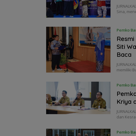
JURNALKAL
Sina, mene
Pemko Ba
Resmi 
Siti W
Baca
JURNALKAL
memiliki B
Pemko Ba
Pemka
Kriya 
JURNALKAL
dan Kesra 
Pemko Ba