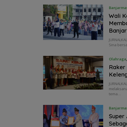
Banjarma
Wali K
Memba
Banja
JURNALKAL
Sina bers
Olahraga
Raker 
Keleng
JURNALKAL
melaksana
tema…
Banjarma
Super 
Sebaga