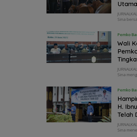
Utam
JURNALKAL
Sina bers
Pemko Ba
Wali K
Pemko
Tingka
JURNALKAL
Sina mengh
Pemko Ba
Hampir
H. Ibn
Telah 
JURNALKAL
Sina mene