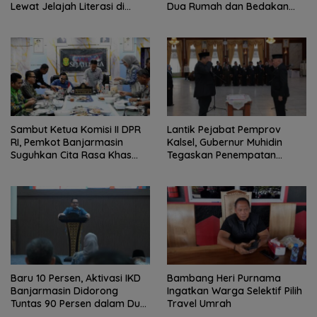
Lewat Jelajah Literasi di
Dua Rumah dan Bedakan
Taman Jahri Saleh
Terbakar
Sambut Ketua Komisi II DPR
Lantik Pejabat Pemprov
RI, Pemkot Banjarmasin
Kalsel, Gubernur Muhidin
Suguhkan Cita Rasa Khas
Tegaskan Penempatan
Banjar
Berbasis Talenta
Baru 10 Persen, Aktivasi IKD
Bambang Heri Purnama
Banjarmasin Didorong
Ingatkan Warga Selektif Pilih
Tuntas 90 Persen dalam Dua
Travel Umrah
Bulan