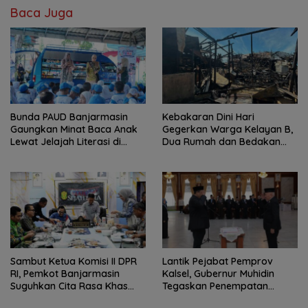
Baca Juga
Bunda PAUD Banjarmasin
Kebakaran Dini Hari
Gaungkan Minat Baca Anak
Gegerkan Warga Kelayan B,
Lewat Jelajah Literasi di
Dua Rumah dan Bedakan
Taman Jahri Saleh
Terbakar
Sambut Ketua Komisi II DPR
Lantik Pejabat Pemprov
RI, Pemkot Banjarmasin
Kalsel, Gubernur Muhidin
Suguhkan Cita Rasa Khas
Tegaskan Penempatan
Banjar
Berbasis Talenta