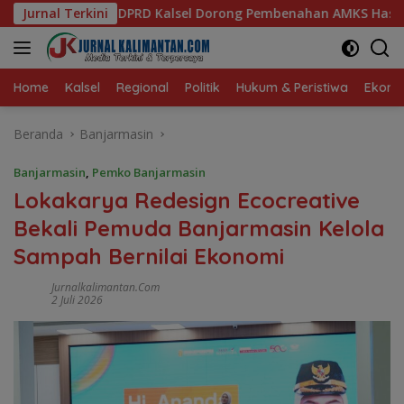
Langsung
orong Pembenahan AMKS Hasanuddin
Jurnal Terkini
Ketua TP PKK Kalse
ke
konten
Home
Kalsel
Regional
Politik
Hukum & Peristiwa
Ekonom
Beranda
Banjarmasin
Banjarmasin
,
Pemko Banjarmasin
Lokakarya Redesign Ecocreative
Bekali Pemuda Banjarmasin Kelola
Sampah Bernilai Ekonomi
Jurnalkalimantan.com
2 Juli 2026