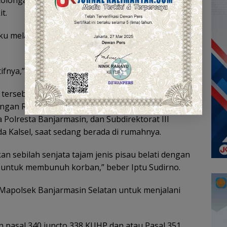
t.
ku melakukan hal tersebut lantaran cemburu dan
ifnya,” ungkapnya.
tersebut, sekira pukul 14.30 Wita, MS berhasil
ngan Reskrim Polsek Banjarmasin Selatan dengan
Polresta Banjarmasin, dan Subdirektorat III
a Kalsel, saat sedang berada di rumahnya.
n sebilah senjata tajam jenis pisau belati dengan
 untuk membunuh korban,” beber Iptu Sudirno.
i Mapolsek Banjarmasin Selatan untuk menjalani
 pasal 340 juncto 338 KUHP dan atau Pasal 351