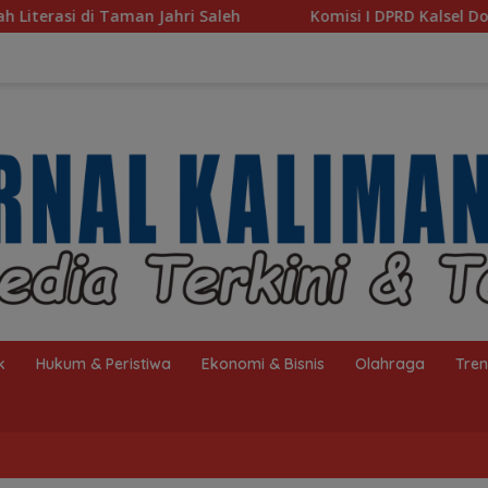
h
Komisi I DPRD Kalsel Dorong Pembenahan AMKS Hasa
k
Hukum & Peristiwa
Ekonomi & Bisnis
Olahraga
Tre