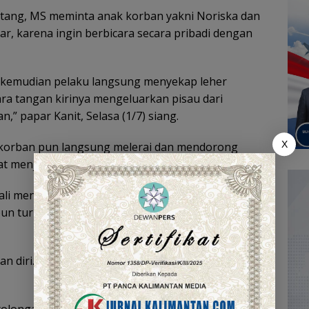
tang, MS meminta anak korban yakni Noriska dan
 karena ingin berbicara secara pribadi dengan
, kemudian pelaku langsung menyekap leher
a tangan kirinya mengeluarkan pisau dari
 papar Kanit, Selasa (1/7) siang.
X
k korban pun langsung melerai dan mendorong
at menjauh dari korban.
li menyerang korban hingga 11 kali tusukan.
un turut mengalami luka akibat serangan dari
kan diri. Sementara anak korban meminta bantuan
olongan medis, korban meninggal dunia saat