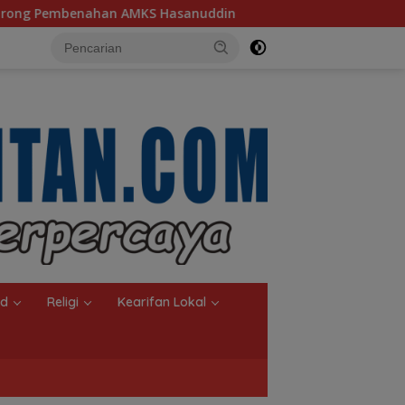
nuddin
Ketua TP PKK Kalsel, Dorong Kreasi Olahan Ika
nd
Religi
Kearifan Lokal