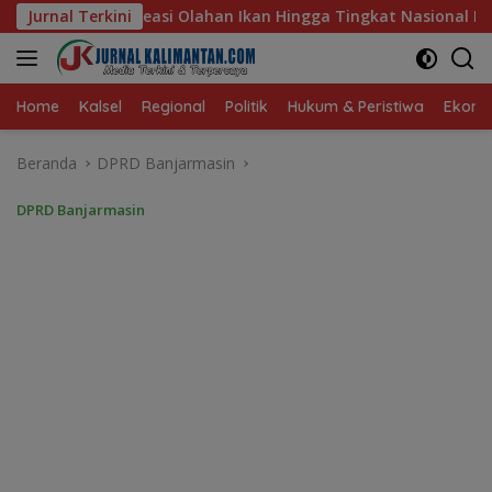
Langsung
an Hingga Tingkat Nasional Pada Lomba Masak Serba Ikan
Jurnal Terkini
ke
konten
Home
Kalsel
Regional
Politik
Hukum & Peristiwa
Ekonom
Beranda
DPRD Banjarmasin
DPRD Banjarmasin