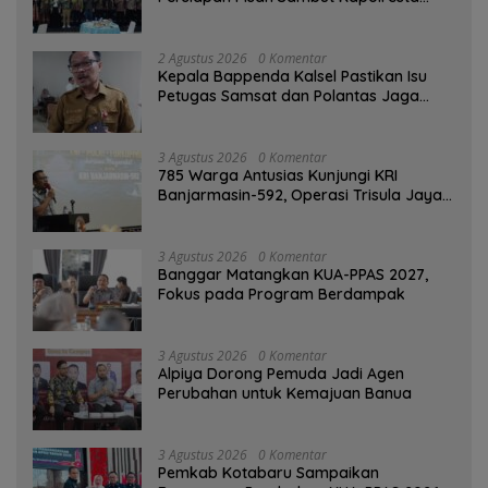
Banjarmasin
2 Agustus 2026
0 Komentar
Kepala Bappenda Kalsel Pastikan Isu
Petugas Samsat dan Polantas Jaga
SPBU Mulai 1 Agustus Adalah Hoaks
3 Agustus 2026
0 Komentar
785 Warga Antusias Kunjungi KRI
Banjarmasin-592, Operasi Trisula Jaya
Tinggalkan Kesan di Kotabaru
3 Agustus 2026
0 Komentar
‎Banggar Matangkan KUA-PPAS 2027,
Fokus pada Program Berdampak
3 Agustus 2026
0 Komentar
‎Alpiya Dorong Pemuda Jadi Agen
Perubahan untuk Kemajuan Banua ‎
3 Agustus 2026
0 Komentar
Pemkab Kotabaru Sampaikan