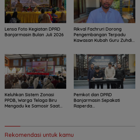
Lensa Foto Kegiatan DPRD
Rikval Fachruri Dorong
Banjarmasin Bulan Juli 2026
Pengembangan Terpadu
Kawasan Kubah Guru Zuhdi
sebagai Destinasi Wisata
Religi
Keluhkan Sistem Zonasi
Pemkot dan DPRD
PPDB, Warga Telaga Biru
Banjarmasin Sepakati
Mengadu ke Samosir Saat
Raperda
Reses
Pertanggungjawaban APBD
2025
Rekomendasi untuk kamu