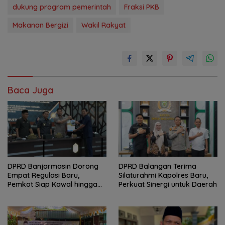
dukung program pemerintah
Fraksi PKB
Makanan Bergizi
Wakil Rakyat
Baca Juga
DPRD Banjarmasin Dorong
DPRD Balangan Terima
Empat Regulasi Baru,
Silaturahmi Kapolres Baru,
Pemkot Siap Kawal hingga
Perkuat Sinergi untuk Daerah
Jadi Perda