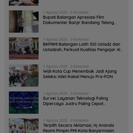
Digital
1 Agustus 2026
0 Komentar
Bupati Balangan Apresiasi Film
Dokumenter Banjir Bandang Tebing
Tinggi sebagai Media Edukasi
1 Agustus 2026
0 Komentar
BKPRMI Balangan Latih 100 Ustadz dan
Ustadzah, Perkuat Kualitas Pengajar Al-
Qur’an
1 Agustus 2026
0 Komentar
Wali Kota Cup Menembak Jadi Ajang
Seleksi Atlet Kalsel Menuju Pra-PON
1 Agustus 2026
0 Komentar
Survei: Layanan Teknologi Paling
Dipercaya Justru Paling Cepat
Ditinggalkan Saat Bermasalah
1 Agustus 2026
0 Komentar
‎Terpilih Secara Aklamasi, Hj Ananda
Resmi Pimpin PMI Kota Banjarmasin