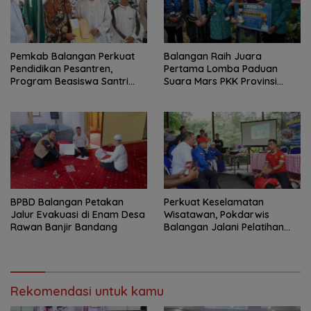
Pemkab Balangan Perkuat
Balangan Raih Juara
Pendidikan Pesantren,
Pertama Lomba Paduan
Program Beasiswa Santri
Suara Mars PKK Provinsi
Sudah Jangkau 2.751
Kalsel
Penerima
BPBD Balangan Petakan
Perkuat Keselamatan
Jalur Evakuasi di Enam Desa
Wisatawan, Pokdarwis
Rawan Banjir Bandang
Balangan Jalani Pelatihan
Penyelamatan
Rekomendasi untuk kamu