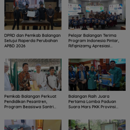
DPRD dan Pemkab Balangan
Pelajar Balangan Terima
Setujui Raperda Perubahan
Program Indonesia Pintar,
APBD 2026
Rifqinizamy Apresiasi
Komitmen Pemkab
Pemkab Balangan Perkuat
Balangan Raih Juara
Pendidikan Pesantren,
Pertama Lomba Paduan
Program Beasiswa Santri
Suara Mars PKK Provinsi
Sudah Jangkau 2.751
Kalsel
Penerima