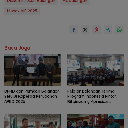
Diskominfosan Balangan
Mc balangan
Monev KIP 2025
Baca Juga
DPRD dan Pemkab Balangan
Pelajar Balangan Terima
Setujui Raperda Perubahan
Program Indonesia Pintar,
APBD 2026
Rifqinizamy Apresiasi
Komitmen Pemkab