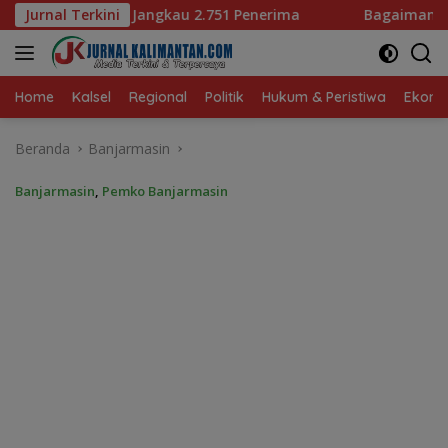
Langsung
751 Penerima
Jurnal Terkini
Bagaimana KIP Hadapi Deepfake dan Hoa
ke
konten
Home
Kalsel
Regional
Politik
Hukum & Peristiwa
Ekonom
Beranda
Banjarmasin
Banjarmasin
,
Pemko Banjarmasin