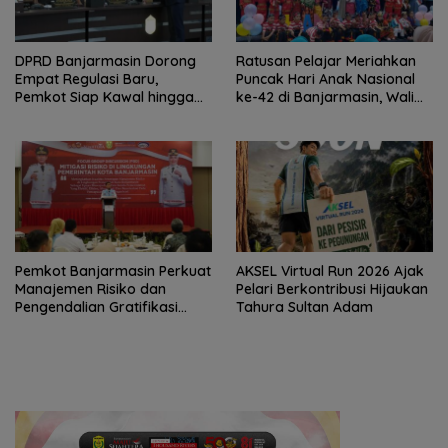
DPRD Banjarmasin Dorong
Ratusan Pelajar Meriahkan
Empat Regulasi Baru,
Puncak Hari Anak Nasional
Pemkot Siap Kawal hingga
ke-42 di Banjarmasin, Wali
Jadi Perda
Kota Ajak Wujudkan
Generasi Emas
Pemkot Banjarmasin Perkuat
AKSEL Virtual Run 2026 Ajak
Manajemen Risiko dan
Pelari Berkontribusi Hijaukan
Pengendalian Gratifikasi
Tahura Sultan Adam
Cegah Korupsi