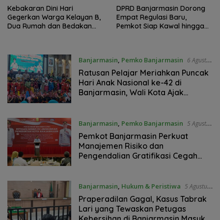
Kebakaran Dini Hari
DPRD Banjarmasin Dorong
Gegerkan Warga Kelayan B,
Empat Regulasi Baru,
Dua Rumah dan Bedakan
Pemkot Siap Kawal hingga
Terbakar
Jadi Perda
Banjarmasin
,
Pemko Banjarmasin
6 Agustus
2026
Ratusan Pelajar Meriahkan Puncak
Hari Anak Nasional ke-42 di
Banjarmasin, Wali Kota Ajak
Wujudkan Generasi Emas
Banjarmasin
,
Pemko Banjarmasin
5 Agustus
2026
Pemkot Banjarmasin Perkuat
Manajemen Risiko dan
Pengendalian Gratifikasi Cegah
Korupsi
Banjarmasin
,
Hukum & Peristiwa
5 Agustus
2026
Praperadilan Gagal, Kasus Tabrak
Lari yang Tewaskan Petugas
Kebersihan di Banjarmasin Masuk