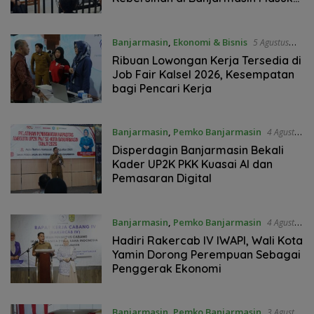
Tahap Persidangan
Banjarmasin
,
Ekonomi & Bisnis
5 Agustus
2026
Ribuan Lowongan Kerja Tersedia di
Job Fair Kalsel 2026, Kesempatan
bagi Pencari Kerja
Banjarmasin
,
Pemko Banjarmasin
4 Agustus
2026
Disperdagin Banjarmasin Bekali
Kader UP2K PKK Kuasai AI dan
Pemasaran Digital
Banjarmasin
,
Pemko Banjarmasin
4 Agustus
2026
Hadiri Rakercab IV IWAPI, Wali Kota
Yamin Dorong Perempuan Sebagai
Penggerak Ekonomi
Banjarmasin
,
Pemko Banjarmasin
3 Agustus