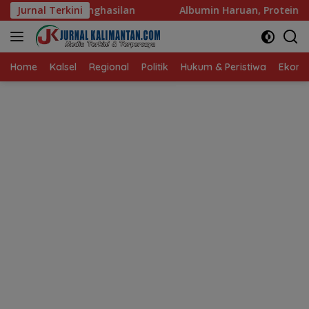
Langsung
n
Jurnal Terkini
Albumin Haruan, Protein Berkualitas untuk Hidup Seh
ke
konten
Home
Kalsel
Regional
Politik
Hukum & Peristiwa
Ekonom