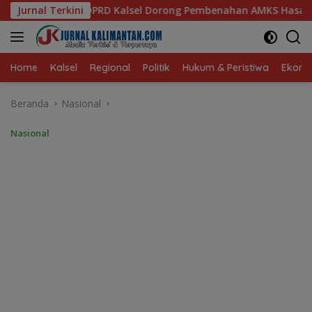
Langsung
l Dorong Pembenahan AMKS Hasanuddin
Jurnal Terkini
Ketua TP PKK Ka
ke
konten
Home
Kalsel
Regional
Politik
Hukum & Peristiwa
Ekonom
Beranda
Nasional
Nasional