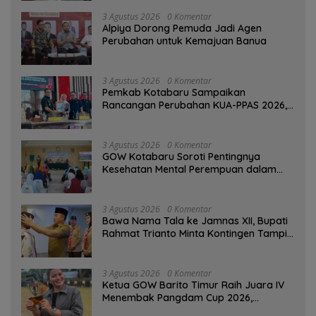
3 Agustus 2026
0 Komentar
‎Alpiya Dorong Pemuda Jadi Agen
Perubahan untuk Kemajuan Banua ‎
3 Agustus 2026
0 Komentar
Pemkab Kotabaru Sampaikan
Rancangan Perubahan KUA-PPAS 2026,
PAD Diproyeksi Rp557,7 Miliar
3 Agustus 2026
0 Komentar
GOW Kotabaru Soroti Pentingnya
Kesehatan Mental Perempuan dalam
Pertemuan Rutin
3 Agustus 2026
0 Komentar
Bawa Nama Tala ke Jamnas XII, Bupati
Rahmat Trianto Minta Kontingen Tampil
Percaya Diri
3 Agustus 2026
0 Komentar
Ketua GOW Barito Timur Raih Juara IV
Menembak Pangdam Cup 2026,
Bersaing dengan Pimpinan TNI-Polri