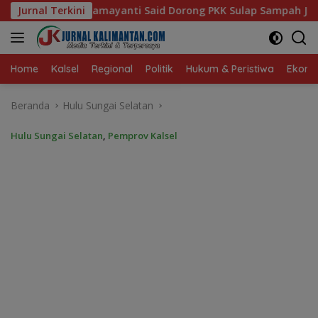
Langsung
 Said Dorong PKK Sulap Sampah Jadi Sumber Penghasilan
Jurnal Terkini
ke
konten
Home
Kalsel
Regional
Politik
Hukum & Peristiwa
Ekonom
Beranda
Hulu Sungai Selatan
Hulu Sungai Selatan
,
Pemprov Kalsel