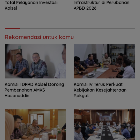
Total Pelayanan Investasi
Infrastruktur di Perubahan
Kalsel
APBD 2026
Rekomendasi untuk kamu
Komisi I DPRD Kalsel Dorong
Komisi IV Terus Perkuat
Pembenahan AMKS
Kebijakan Kesejahteraan
Hasanuddin
Rakyat