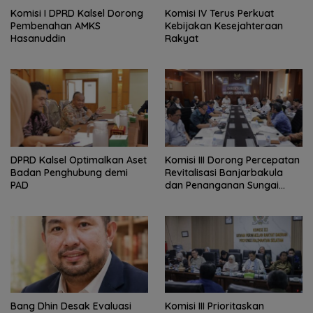
Komisi I DPRD Kalsel Dorong
Komisi IV Terus Perkuat
Pembenahan AMKS
Kebijakan Kesejahteraan
Hasanuddin
Rakyat
‎DPRD Kalsel Optimalkan Aset
‎Komisi III Dorong Percepatan
Badan Penghubung demi
Revitalisasi Banjarbakula
PAD
dan Penanganan Sungai
Batola
‎Bang Dhin Desak Evaluasi
‎Komisi III Prioritaskan