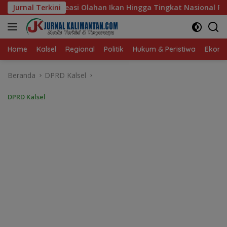
Langsung
an Hingga Tingkat Nasional Pada Lomba Masak Serba Ikan
Jurnal Terkini
ke
konten
Home
Kalsel
Regional
Politik
Hukum & Peristiwa
Ekonom
Beranda
DPRD Kalsel
DPRD Kalsel