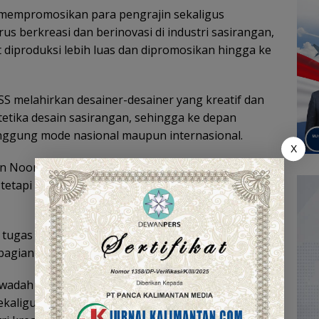
n mempromosikan para pengrajin sekaligus
s berkreasi dan berinovasi di industri sasirangan,
diproduksi lebih luas dan dipromosikan hingga ke
S melahirkan desainer-desainer yang kreatif dan
tetika desain sasirangan, sehingga ke depan
ggung mode nasional maupun internasional.
X
in Noor menegaskan bahwa Bagarawi Sasirangan
tetapi ruang untuk merawat identitas budaya yang
tugas pelaku seni atau perajin, melainkan
agian dari budaya Banua,” ujarnya.
wadah bagi desainer muda dan perajin lokal untuk
sekaligus memperkuat eksistensi sasirangan di