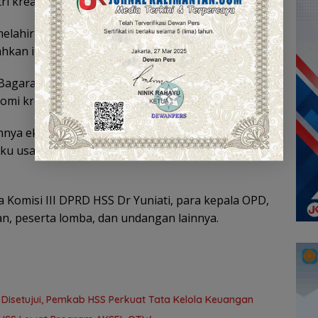
 kreatif.
t melahirkan desain-desain baru yang mampu
ahkan internasional,” tuturnya.
p Bagarawi Sasirangan memberi dampak nyata bagi
mi kreatif di Kabupaten HSS.
nya ekonomi kreatif daerah, sehingga dapat
u usaha mikro di bidang kerajinan dan fashion,”
a Komisi III DPRD HSS Dr Yuniati, para kepala OPD,
gan, peserta lomba, dan undangan lainnya.
isetujui, Pemkab HSS Perkuat Tata Kelola Keuangan