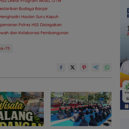
r HSS Lewat Program AKSEL OTW
Lestarikan Budaya Banjar
Menghadiri Haulan Guru Kapuh
ngamanan Polres HSS Disiagakan
khuwah dan Kolaborasi Pembangunan
ke-75