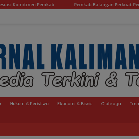
Pemkab Balangan Perkuat Pendidikan Pesantren, Program 
k
Hukum & Peristiwa
Ekonomi & Bisnis
Olahraga
Tre