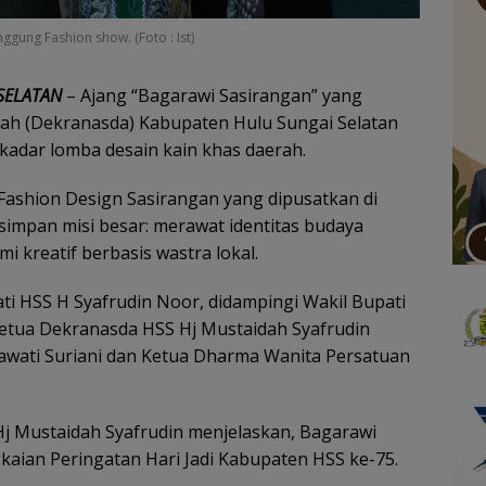
ggung Fashion show. (Foto : Ist)
SELATAN
– Ajang “Bagarawi Sasirangan” yang
rah (Dekranasda) Kabupaten Hulu Sungai Selatan
kadar lomba desain kain khas daerah.
Fashion Design Sasirangan yang dipusatkan di
impan misi besar: merawat identitas budaya
kreatif berbasis wastra lokal.
ati HSS H Syafrudin Noor, didampingi Wakil Bupati
etua Dekranasda HSS Hj Mustaidah Syafrudin
awati Suriani dan Ketua Dharma Wanita Persatuan
j Mustaidah Syafrudin menjelaskan, Bagarawi
aian Peringatan Hari Jadi Kabupaten HSS ke-75.