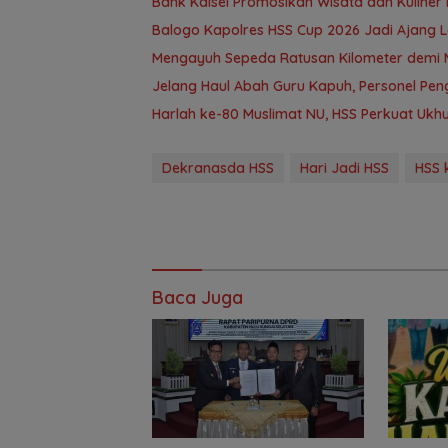
Bank Kalsel Promosikan Wisata dan Kuline
Balogo Kapolres HSS Cup 2026 Jadi Ajang 
Mengayuh Sepeda Ratusan Kilometer demi 
Jelang Haul Abah Guru Kapuh, Personel Pe
Harlah ke-80 Muslimat NU, HSS Perkuat U
Dekranasda HSS
Hari Jadi HSS
HSS 
Baca Juga