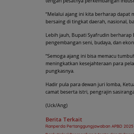
tengah pesatnya perkembangan industri
“Melalui ajang ini kita berharap dapa
bersaing di tingkat daerah, nasional, b
Lebih jauh, Bupati Syafrudin berhara
pengembangan seni, budaya, dan ekono
“Semoga ajang ini bisa memacu tumbuh
meningkatkan kesejahteraan para pelak
pungkasnya.
Hadir pula para dewan juri lomba, Ketu
camat beserta istri, pengrajin sasiran
(Uck/Ang)
Berita Terkait
Ranperda Pertanggungjawaban APBD 2025 D