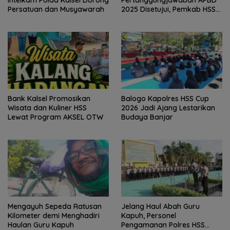
Intelkam Polda Kalsel Dorong
Pertanggungjawaban APBD
Persatuan dan Musyawarah
2025 Disetujui, Pemkab HSS
Perkuat Tata Kelola
Keuangan
Bank Kalsel Promosikan
Balogo Kapolres HSS Cup
Wisata dan Kuliner HSS
2026 Jadi Ajang Lestarikan
Lewat Program AKSEL OTW
Budaya Banjar
Mengayuh Sepeda Ratusan
Jelang Haul Abah Guru
Kilometer demi Menghadiri
Kapuh, Personel
Haulan Guru Kapuh
Pengamanan Polres HSS