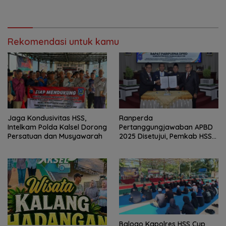
Disiagakan
Rekomendasi untuk kamu
Jaga Kondusivitas HSS,
Ranperda
Intelkam Polda Kalsel Dorong
Pertanggungjawaban APBD
Persatuan dan Musyawarah
2025 Disetujui, Pemkab HSS
Perkuat Tata Kelola
Keuangan
Balogo Kapolres HSS Cup