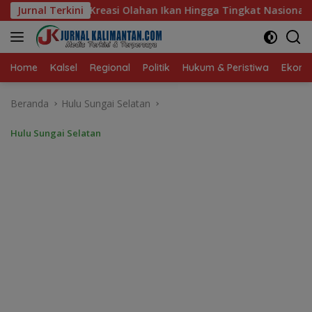
Langsung
 Ikan Hingga Tingkat Nasional Pada Lomba Masak Serba Ikan
Jurnal Terkini
ke
konten
Home
Kalsel
Regional
Politik
Hukum & Peristiwa
Ekonom
Beranda
Hulu Sungai Selatan
Hulu Sungai Selatan