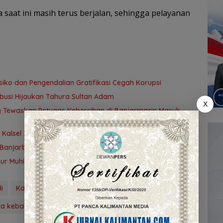
 saat ini masih terus berjalan, sehingga pelayanan
ko dan Pengendalian Gratifikasi Cegah Korupsi
ribusi Hijaukan Tahura Sultan Adam
X
ng Tewaskan Petugas Kebersihan di Banjarmasin Masuk
 Kalsel 2026, Kesempatan bagi Pencari Kerja
nbu-Banjarbaru Tewaskan Rombongan Mahasiswa KKN
ur Muhidin Dukung Langkah Tegas Polda Kalsel
i
Kalimantan Selatan
kantor polisi
ca kebakaran
polda kalsel
Puslabfor