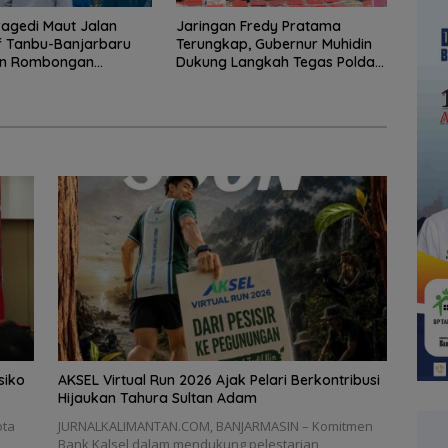
Tragedi Maut Jalan
Jaringan Fredy Pratama
if Tanbu-Banjarbaru
Terungkap, Gubernur Muhidin
n Rombongan
Dukung Langkah Tegas Polda
wa KKN
Kalsel
siko
AKSEL Virtual Run 2026 Ajak Pelari Berkontribusi
Hijaukan Tahura Sultan Adam
ota
JURNALKALIMANTAN.COM, BANJARMASIN – Komitmen
a
Bank Kalsel dalam mendukung pelestarian