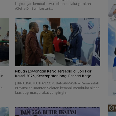
lingkungan kembali diwujudkan melalui gerakan
#SehatDiriBumiLestari….
g
Ribuan Lowongan Kerja Tersedia di Job Fair
in
Kalsel 2026, Kesempatan bagi Pencari Kerja
JURNALKALIMANTAN.COM, BANJARMASIN – Pemerintah
ah
Provinsi Kalimantan Selatan kembali membuka akses
luas bagi masyarakat yang ingin…