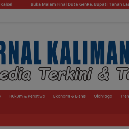
Duta GenRe, Bupati Tanah Laut Ajak Generasi Muda Bijak Berme
k
Hukum & Peristiwa
Ekonomi & Bisnis
Olahraga
Tre