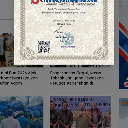
rtual Run 2026 Ajak
Praperadilan Gagal, Kasus
rkontribusi Hijaukan
Tabrak Lari yang Tewaskan
Sultan Adam
Petugas Kebersihan di
Banjarmasin Masuk Tahap
Persidangan