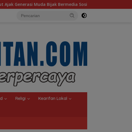
dia Sosial
MTQN ke-23 Simpang Empat Resmi Dibuka, T
nd
Religi
Kearifan Lokal