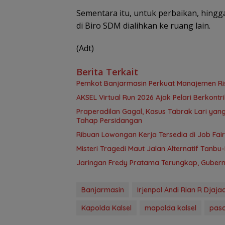
Sementara itu, untuk perbaikan, hingga
di Biro SDM dialihkan ke ruang lain.
(Adt)
Berita Terkait
Pemkot Banjarmasin Perkuat Manajemen Risi
AKSEL Virtual Run 2026 Ajak Pelari Berkont
Praperadilan Gagal, Kasus Tabrak Lari ya
Tahap Persidangan
Ribuan Lowongan Kerja Tersedia di Job Fair
Misteri Tragedi Maut Jalan Alternatif Ta
Jaringan Fredy Pratama Terungkap, Gubern
Banjarmasin
Irjenpol Andi Rian R Djajad
Kapolda Kalsel
mapolda kalsel
pas