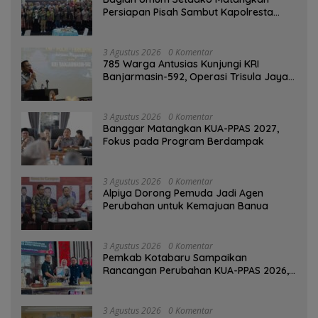
Persiapan Pisah Sambut Kapolresta
Banjarmasin
3 Agustus 2026
0 Komentar
785 Warga Antusias Kunjungi KRI
Banjarmasin-592, Operasi Trisula Jaya
Tinggalkan Kesan di Kotabaru
3 Agustus 2026
0 Komentar
‎Banggar Matangkan KUA-PPAS 2027,
Fokus pada Program Berdampak
3 Agustus 2026
0 Komentar
‎Alpiya Dorong Pemuda Jadi Agen
Perubahan untuk Kemajuan Banua ‎
3 Agustus 2026
0 Komentar
Pemkab Kotabaru Sampaikan
Rancangan Perubahan KUA-PPAS 2026,
PAD Diproyeksi Rp557,7 Miliar
3 Agustus 2026
0 Komentar