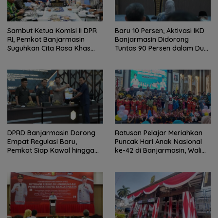
Sambut Ketua Komisi II DPR
Baru 10 Persen, Aktivasi IKD
RI, Pemkot Banjarmasin
Banjarmasin Didorong
Suguhkan Cita Rasa Khas
Tuntas 90 Persen dalam Dua
Banjar
Bulan
DPRD Banjarmasin Dorong
Ratusan Pelajar Meriahkan
Empat Regulasi Baru,
Puncak Hari Anak Nasional
Pemkot Siap Kawal hingga
ke-42 di Banjarmasin, Wali
Jadi Perda
Kota Ajak Wujudkan
Generasi Emas