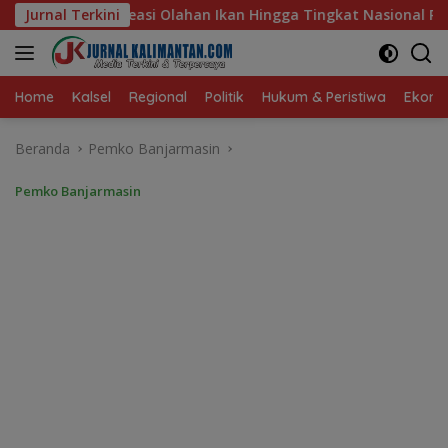
Langsung
Ikan Hingga Tingkat Nasional Pada Lomba Masak Serba Ikan
Jurnal Terkini
ke
konten
Home
Kalsel
Regional
Politik
Hukum & Peristiwa
Ekonom
Beranda
Pemko Banjarmasin
Pemko Banjarmasin