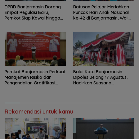
DPRD Banjarmasin Dorong
Ratusan Pelajar Meriahkan
Empat Regulasi Baru,
Puncak Hari Anak Nasional
Pemkot Siap Kawal hingga
ke-42 di Banjarmasin, Wali
Jadi Perda
Kota Ajak Wujudkan
Generasi Emas
Pemkot Banjarmasin Perkuat
Balai Kota Banjarmasin
Manajemen Risiko dan
Dipoles Jelang 17 Agustus,
Pengendalian Gratifikasi
Hadirkan Suasana
Cegah Korupsi
Nasionalisme
Rekomendasi untuk kamu