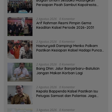
Bagian Umum Setdako Matangkan
Persiapan Pisah Sambut Kapolresta
Banjarmasin
2 Agustus 2026
0 Komentar
Arif Rahman Resmi Pimpin Gema
Keadilan Kalsel Periode 2026–2031
2 Agustus 2026
0 Komentar
Hasnuryadi Dampingi Menko Polkam
Pastikan Kesiapan Kalsel Hadapi Puncak
Musim Kemarau
2 Agustus 2026
0 Komentar
Bang Dhin: Jalur Banjarbaru–Batulicin
Jangan Makan Korban Lagi
2 Agustus 2026
0 Komentar
Kepala Bappenda Kalsel Pastikan Isu
Petugas Samsat dan Polantas Jaga
SPBU Mulai 1 Agustus Adalah Hoaks
3 Agustus 2026
0 Komentar