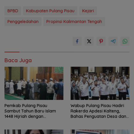
BPBD
Kabupaten Pulang Pisau
Kejari
Penggeledahan
Propinsi Kalimantan Tengah
Baca Juga
Pemkab Pulang Pisau
Wabup Pulang Pisau Hadiri
Sambut Tahun Baru Islam
Rakerda Apdesi Kalteng,
1448 Hijriah dengan
Bahas Penguatan Desa dan
Istighosah dan Doa Bersama
Kopdes Merah Putih