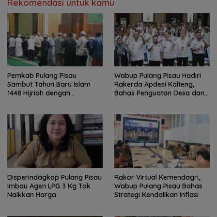
Rekomendasi untuk kamu
Pemkab Pulang Pisau
Wabup Pulang Pisau Hadiri
Sambut Tahun Baru Islam
Rakerda Apdesi Kalteng,
1448 Hijriah dengan
Bahas Penguatan Desa dan
Istighosah dan Doa Bersama
Kopdes Merah Putih
Disperindagkop Pulang Pisau
Rakor Virtual Kemendagri,
Imbau Agen LPG 3 Kg Tak
Wabup Pulang Pisau Bahas
Naikkan Harga
Strategi Kendalikan Inflasi