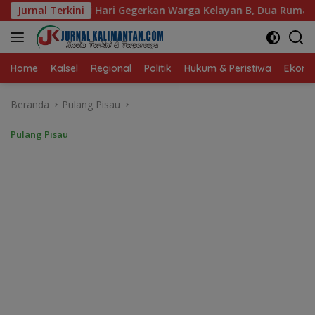
Langsung
an Warga Kelayan B, Dua Rumah dan Bedakan Terbakar
Jurnal Terkini
ke
konten
Home
Kalsel
Regional
Politik
Hukum & Peristiwa
Ekonom
Beranda
Pulang Pisau
Pulang Pisau