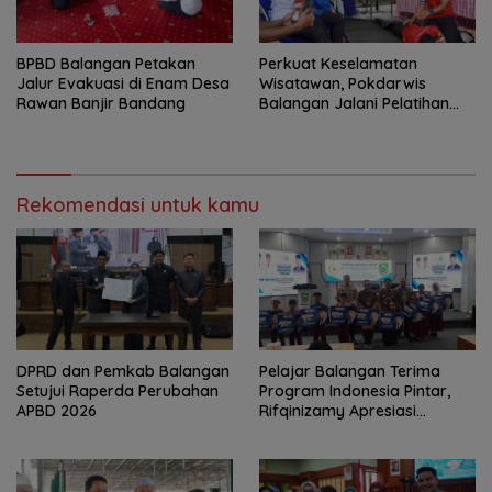
BPBD Balangan Petakan
Perkuat Keselamatan
Jalur Evakuasi di Enam Desa
Wisatawan, Pokdarwis
Rawan Banjir Bandang
Balangan Jalani Pelatihan
Penyelamatan
Rekomendasi untuk kamu
DPRD dan Pemkab Balangan
Pelajar Balangan Terima
Setujui Raperda Perubahan
Program Indonesia Pintar,
APBD 2026
Rifqinizamy Apresiasi
Komitmen Pemkab