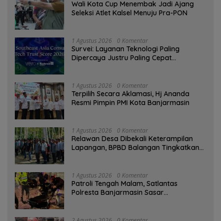
Wali Kota Cup Menembak Jadi Ajang
Seleksi Atlet Kalsel Menuju Pra-PON
1 Agustus 2026
0 Komentar
Survei: Layanan Teknologi Paling
Dipercaya Justru Paling Cepat
Ditinggalkan Saat Bermasalah
1 Agustus 2026
0 Komentar
‎Terpilih Secara Aklamasi, Hj Ananda
Resmi Pimpin PMI Kota Banjarmasin
1 Agustus 2026
0 Komentar
Relawan Desa Dibekali Keterampilan
Lapangan, BPBD Balangan Tingkatkan
Kesiapsiagaan Bencana
1 Agustus 2026
0 Komentar
Patroli Tengah Malam, Satlantas
Polresta Banjarmasin Sasar
Pelanggaran dan Balap Liar
2 Agustus 2026
0 Komentar