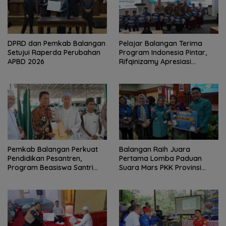
DPRD dan Pemkab Balangan
Pelajar Balangan Terima
Setujui Raperda Perubahan
Program Indonesia Pintar,
APBD 2026
Rifqinizamy Apresiasi
Komitmen Pemkab
Pemkab Balangan Perkuat
Balangan Raih Juara
Pendidikan Pesantren,
Pertama Lomba Paduan
Program Beasiswa Santri
Suara Mars PKK Provinsi
Sudah Jangkau 2.751
Kalsel
Penerima