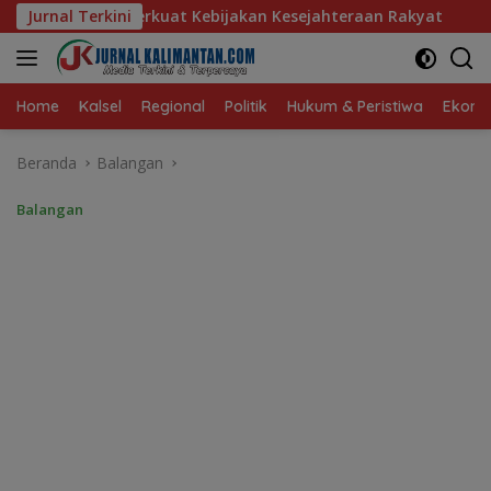
Langsung
bijakan Kesejahteraan Rakyat
Jurnal Terkini
Baru 10 Persen, Aktivasi
ke
konten
Home
Kalsel
Regional
Politik
Hukum & Peristiwa
Ekonom
Beranda
Balangan
Balangan