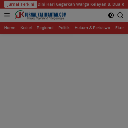
Langsung
 Hari Gegerkan Warga Kelayan B, Dua Rumah dan Bedakan Terb
Jurnal Terkini
ke
konten
Home
Kalsel
Regional
Politik
Hukum & Peristiwa
Ekonom