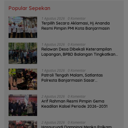
Popular Sepekan
1 Agustus 2026
0 Komentar
‎Terpilih Secara Aklamasi, Hj Ananda
Resmi Pimpin PMI Kota Banjarmasin
1 Agustus 2026
0 Komentar
Relawan Desa Dibekali Keterampilan
Lapangan, BPBD Balangan Tingkatkan
Kesiapsiagaan Bencana
1 Agustus 2026
0 Komentar
Patroli Tengah Malam, Satlantas
Polresta Banjarmasin Sasar
Pelanggaran dan Balap Liar
2 Agustus 2026
0 Komentar
Arif Rahman Resmi Pimpin Gema
Keadilan Kalsel Periode 2026–2031
2 Agustus 2026
0 Komentar
Hasnuryadi Dampingi Menko Polkam