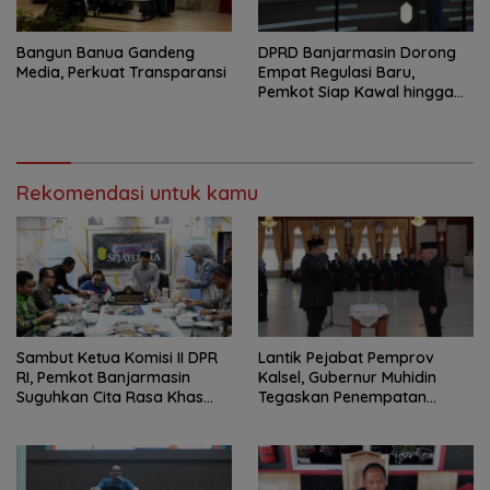
Bangun Banua Gandeng
DPRD Banjarmasin Dorong
Media, Perkuat Transparansi
Empat Regulasi Baru,
Pemkot Siap Kawal hingga
Jadi Perda
Rekomendasi untuk kamu
Sambut Ketua Komisi II DPR
Lantik Pejabat Pemprov
RI, Pemkot Banjarmasin
Kalsel, Gubernur Muhidin
Suguhkan Cita Rasa Khas
Tegaskan Penempatan
Banjar
Berbasis Talenta