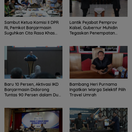
Sambut Ketua Komisi II DPR
Lantik Pejabat Pemprov
RI, Pemkot Banjarmasin
Kalsel, Gubernur Muhidin
Suguhkan Cita Rasa Khas
Tegaskan Penempatan
Banjar
Berbasis Talenta
Baru 10 Persen, Aktivasi IKD
Bambang Heri Purnama
Banjarmasin Didorong
Ingatkan Warga Selektif Pilih
Tuntas 90 Persen dalam Dua
Travel Umrah
Bulan