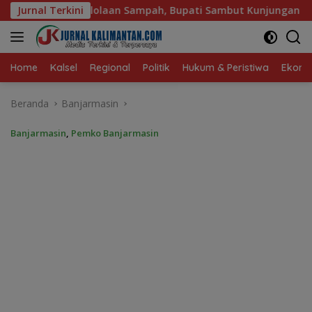
Langsung
, Bupati Sambut Kunjungan Istri Menteri LH
Jurnal Terkini
Sambut Ke
ke
konten
Home
Kalsel
Regional
Politik
Hukum & Peristiwa
Ekonom
Beranda
Banjarmasin
Banjarmasin
,
Pemko Banjarmasin