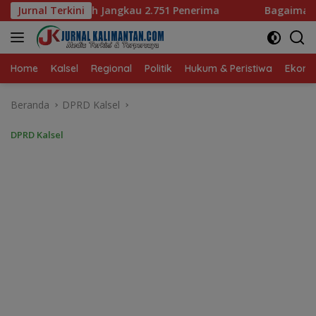
Langsung
.751 Penerima
Jurnal Terkini
Bagaimana KIP Hadapi Deepfake dan Ho
ke
konten
Home
Kalsel
Regional
Politik
Hukum & Peristiwa
Ekonom
Beranda
DPRD Kalsel
DPRD Kalsel