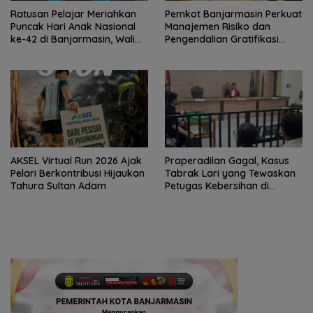
Ratusan Pelajar Meriahkan
Pemkot Banjarmasin Perkuat
Puncak Hari Anak Nasional
Manajemen Risiko dan
ke-42 di Banjarmasin, Wali
Pengendalian Gratifikasi
Kota Ajak Wujudkan
Cegah Korupsi
Generasi Emas
AKSEL Virtual Run 2026 Ajak
Praperadilan Gagal, Kasus
Pelari Berkontribusi Hijaukan
Tabrak Lari yang Tewaskan
Tahura Sultan Adam
Petugas Kebersihan di
Banjarmasin Masuk Tahap
Persidangan