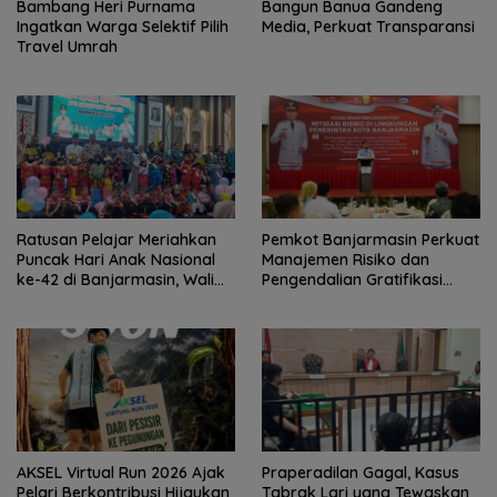
Bambang Heri Purnama
Bangun Banua Gandeng
Ingatkan Warga Selektif Pilih
Media, Perkuat Transparansi
Travel Umrah
Ratusan Pelajar Meriahkan
Pemkot Banjarmasin Perkuat
Puncak Hari Anak Nasional
Manajemen Risiko dan
ke-42 di Banjarmasin, Wali
Pengendalian Gratifikasi
Kota Ajak Wujudkan
Cegah Korupsi
Generasi Emas
AKSEL Virtual Run 2026 Ajak
Praperadilan Gagal, Kasus
Pelari Berkontribusi Hijaukan
Tabrak Lari yang Tewaskan