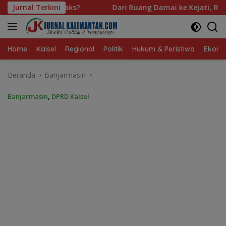
Langsung
Dari Ruang Damai ke Kejati, Rekam Jejak Radityo Mengawal Res
Jurnal Terkini
ke
konten
Home
Kalsel
Regional
Politik
Hukum & Peristiwa
Ekonom
Beranda
Banjarmasin
Banjarmasin
,
DPRD Kalsel