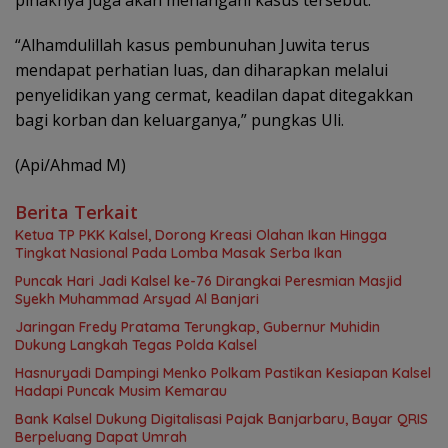
pihaknya juga akan menangani kasus tersebut.
“Alhamdulillah kasus pembunuhan Juwita terus
mendapat perhatian luas, dan diharapkan melalui
penyelidikan yang cermat, keadilan dapat ditegakkan
bagi korban dan keluarganya,” pungkas Uli.
(Api/Ahmad M)
Berita Terkait
Ketua TP PKK Kalsel, Dorong Kreasi Olahan Ikan Hingga
Tingkat Nasional Pada Lomba Masak Serba Ikan
Puncak Hari Jadi Kalsel ke-76 Dirangkai Peresmian Masjid
Syekh Muhammad Arsyad Al Banjari
Jaringan Fredy Pratama Terungkap, Gubernur Muhidin
Dukung Langkah Tegas Polda Kalsel
Hasnuryadi Dampingi Menko Polkam Pastikan Kesiapan Kalsel
Hadapi Puncak Musim Kemarau
Bank Kalsel Dukung Digitalisasi Pajak Banjarbaru, Bayar QRIS
Berpeluang Dapat Umrah