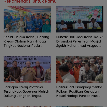
Rekomendasi untuk kamu
Ketua TP PKK Kalsel, Dorong
Puncak Hari Jadi Kalsel ke-76
Kreasi Olahan Ikan Hingga
Dirangkai Peresmian Masjid
Tingkat Nasional Pada
Syekh Muhammad Arsyad Al
Lomba Masak Serba Ikan
Banjari
Jaringan Fredy Pratama
Hasnuryadi Dampingi Menko
Terungkap, Gubernur Muhidin
Polkam Pastikan Kesiapan
Dukung Langkah Tegas
Kalsel Hadapi Puncak Musim
Polda Kalsel
Kemarau