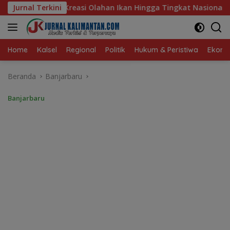
Langsung
Ikan Hingga Tingkat Nasional Pada Lomba Masak Serba Ikan
Jurnal Terkini
ke
konten
Home
Kalsel
Regional
Politik
Hukum & Peristiwa
Ekonom
Beranda
Banjarbaru
Banjarbaru