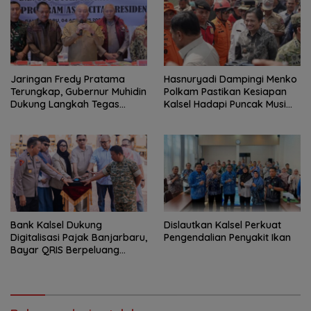
Jaringan Fredy Pratama
Hasnuryadi Dampingi Menko
Terungkap, Gubernur Muhidin
Polkam Pastikan Kesiapan
Dukung Langkah Tegas
Kalsel Hadapi Puncak Musim
Polda Kalsel
Kemarau
Bank Kalsel Dukung
Dislautkan Kalsel Perkuat
Digitalisasi Pajak Banjarbaru,
Pengendalian Penyakit Ikan
Bayar QRIS Berpeluang
Dapat Umrah