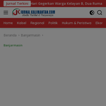
Langsung
egerkan Warga Kelayan B, Dua Rumah dan Bedakan Terbakar
Jurnal Terkini
ke
konten
Home
Kalsel
Regional
Politik
Hukum & Peristiwa
Ekonom
Beranda
Banjarmasin
Banjarmasin