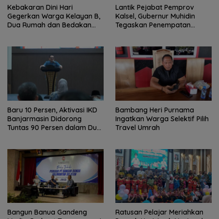
Kebakaran Dini Hari
Lantik Pejabat Pemprov
Gegerkan Warga Kelayan B,
Kalsel, Gubernur Muhidin
Dua Rumah dan Bedakan
Tegaskan Penempatan
Terbakar
Berbasis Talenta
Baru 10 Persen, Aktivasi IKD
Bambang Heri Purnama
Banjarmasin Didorong
Ingatkan Warga Selektif Pilih
Tuntas 90 Persen dalam Dua
Travel Umrah
Bulan
Bangun Banua Gandeng
Ratusan Pelajar Meriahkan