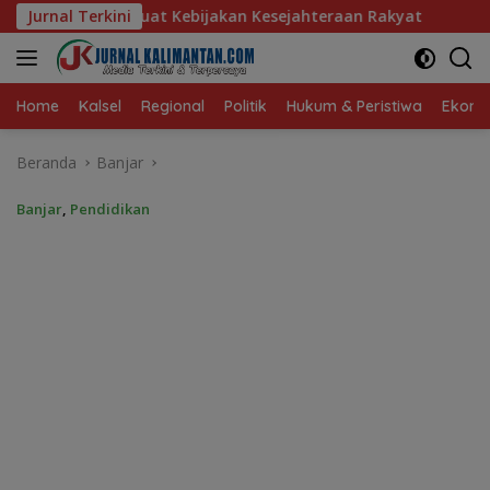
Langsung
akan Kesejahteraan Rakyat
Jurnal Terkini
Baru 10 Persen, Aktivasi IK
ke
konten
Home
Kalsel
Regional
Politik
Hukum & Peristiwa
Ekonom
Beranda
Banjar
Banjar
,
Pendidikan