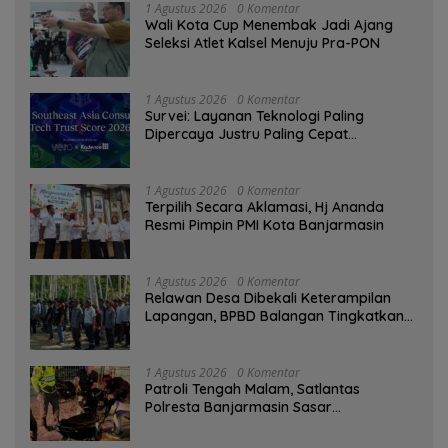
1 Agustus 2026
0 Komentar
Wali Kota Cup Menembak Jadi Ajang
Seleksi Atlet Kalsel Menuju Pra-PON
1 Agustus 2026
0 Komentar
Survei: Layanan Teknologi Paling
Dipercaya Justru Paling Cepat
Ditinggalkan Saat Bermasalah
1 Agustus 2026
0 Komentar
‎Terpilih Secara Aklamasi, Hj Ananda
Resmi Pimpin PMI Kota Banjarmasin
1 Agustus 2026
0 Komentar
Relawan Desa Dibekali Keterampilan
Lapangan, BPBD Balangan Tingkatkan
Kesiapsiagaan Bencana
1 Agustus 2026
0 Komentar
Patroli Tengah Malam, Satlantas
Polresta Banjarmasin Sasar
Pelanggaran dan Balap Liar